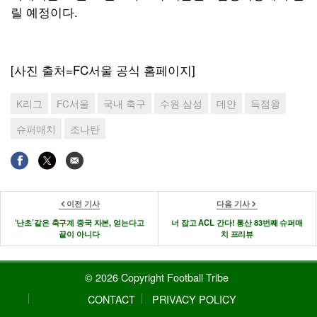
릴 예정이다.
[사진 출처=FC서울 공식 홈페이지]
K리그
FC서울
국내 축구
수원 삼성
데얀
득점왕
슈퍼매치
조나탄
이전 기사
다음 기사
‘난초’같은 축구계 중국 자본, 얻는다고
너 잡고 ACL 간다! 통산 83번째 슈퍼매
끝이 아니다
치 프리뷰
© 2026 Copyright Football Tribe
CONTACT
PRIVACY POLICY