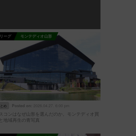
Jリーグ
モンテディオ山形
2026.04.27. 6:00 pm
Posted on:
とめ
スコンはなぜ山形を選んだのか。モンテディオ買
と地域再生の青写真