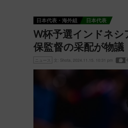
日本代表・海外組
日本代表
W杯予選インドネシ
保監督の采配が物議
ニュース
文:
Shota
,
2024.11.15. 10:31 pm