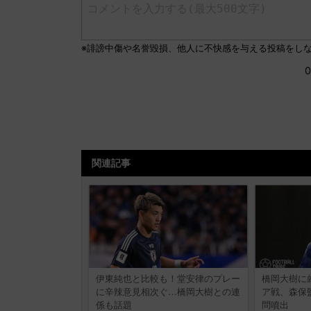
関連記事
伊東純也と比較も！堂安律のプレー
橋岡大樹に
に辛辣意見相次ぐ…橋岡大樹との連
ア戦、森保
係も話題
問噴出