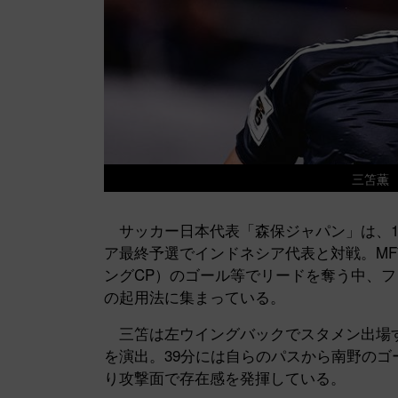
三笘薫 写
サッカー日本代表「森保ジャパン」は、11
ア最終予選でインドネシア代表と対戦。MF
ングCP）のゴール等でリードを奪う中、フ
の起用法に集まっている。
三笘は左ウイングバックでスタメン出場す
を演出。39分には自らのパスから南野の
り攻撃面で存在感を発揮している。