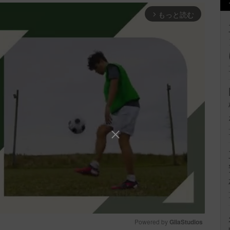
もっと読む
arrow_forward_ios
Powered by 
GliaStudios