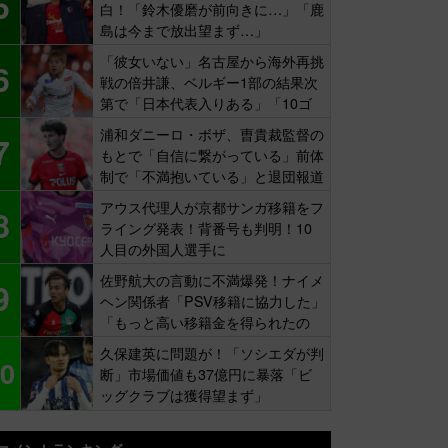
5
白！「鈴木優磨が前向きに…」「鹿
島は今まで放出望まず…」
「彼女いない」名古屋から海外再挑
6
戦の倍井謙、ベルギー1部の結果次
第で「日本代表入りある」「10ゴ
ール目標」
浦和ダニーロ・ボザ、曺貴裁監督の
7
もとで「自信に繋がっている」前体
制で「不満抱いている」と退団報道
も…
アウス代理人が京都サンガ移籍をフ
8
ライング発表！背番号も判明！10
人目の外国人選手に
佐野航大の言動に不満爆発！ナイメ
9
ヘン関係者「PSV移籍に協力した」
「もっと高い移籍金を得られたの
に…」
久保建英に問題が！「ソシエダが判
0
断」市場価値も37億円に暴落「ビ
ッグクラブは獲得望まず」