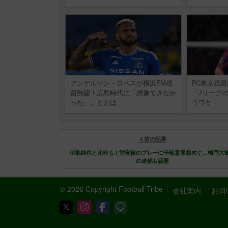
アンデルソン・ロペスが横浜FM残
FC東京残
留熱望！広島時代に「想像できなか
「Jリーグ
った」こととは
うワケ
前の記事
伊東純也と比較も！堂安律のプレーに辛辣意見相次ぐ…橋岡大
の連係も話題
© 2026 Copyright Football Tribe
会社案内
お問