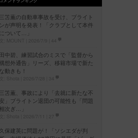
コメントランキング
三笘薫の自動車事故を受け、ブライト
ンが声明を発表！「クラブとして本件
について…」
文: MOUNT | 2026/7/9 |
44
田中碧、練習試合のミスで「監督から
構想外通告」リーズ、移籍市場で新た
な動きも！
文: Shota | 2026/7/28 |
34
三笘薫、事故により「去就に新たな不
安」ブライトン退団の可能性も「問題
相次ぎ…」
文: Shota | 2026/7/11 |
27
久保建英に問題が！「ソシエダが判