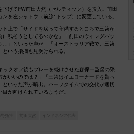
下げてFW前田大然（セルティック）を投入。前田
Mute
ョンを左シャドウ（前線1トップ）に変更している。
ト上で「サイドを戻って守備するところで三笘が
前に残そうとしてるのかな」「前田のウイングバッ
う…」といった声が。「オーストラリア戦で、三笘
」という指摘も見受けられる。
キックオフ後もプレーを続けさせた森保一監督の采
方がいいのでは？」「三笘はイエローカードを貰っ
」といった声が噴出。ハーフタイムでの交代が適切
い目が向けられているようだ。
南野拓実
前田大然
インドネシア代表