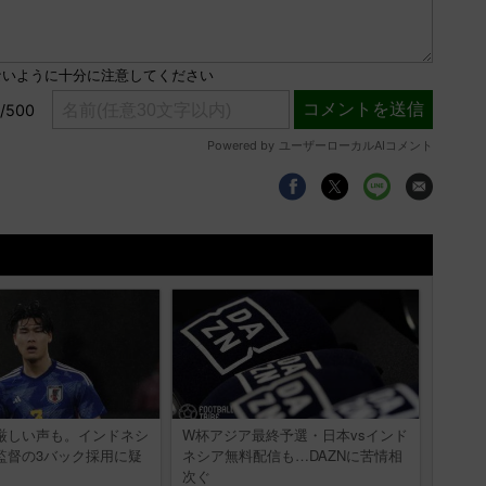
厳しい声も。インドネシ
W杯アジア最終予選・日本vsインド
監督の3バック採用に疑
ネシア無料配信も…DAZNに苦情相
次ぐ