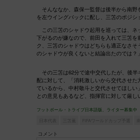
そんななか、森保一監督は後半から南野を
を左ウイングバックに配し、三笘のポジシ
この三笘のシャドウ起用を巡っては、ネッ
下がるのが嫌なので、前田を入れて三笘を
ク、三笘のシャドウはどちらも適正なさそ
のシャドウが良くないと結論出たのでは？
その三笘は62分で途中交代したが、後半
配に対して、「消耗激しいから交代させた
ているから、中村敬斗と交代させてほしい
との意見もあるなど、指揮官に対して厳し
フットボール・トライブ日本語版、ライター募集中
日本代表
三笘薫
FIFAワールドカップ予選