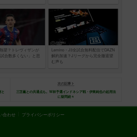
留熱望？トレヴィザンが
Lemino・J3全試合無料配信でDAZN
の試合数多くない」と思
解約加速？Jリーグから完全撤退望
む声も
次の記事
樹と
三笘薫との共通点も。W杯予選インドネシア戦・伊東純也の起用法
に疑問続々
い合わせ
プライバシーポリシー