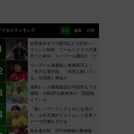
アクセスランキング
今日
週間
月間
佐野海舟を111億円以上で売却へ！
1
マインツ幹部「ワールドクラスの選
手だと確信」リバプール優位か「ど
ちらかだ」
リバプール遠藤航に移籍再浮上！
2
「有力な選択肢」「代理人動いてい
る」元同僚と再会か
浦和レッズ移籍破談の可能性も？元
3
湘南・川崎DF山根視来が「問題抱
えている」
「激しいブーイングとやじを浴び
4
た」山本天翔がドルトムント日本ツ
アーで評価を下げる
荒木遼太郎、STVV移籍の裏側激