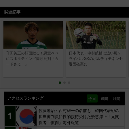
関連記事
守田英正の顔面蹴る！悪童ペペ
日本代表・中村航輔に追い風？
にスポルティング痛烈批判「カ
ライバルGKのポルティモネンセ
ードさえ…」
退団確実に
アクセスランキング
今日
週間
月間
佐藤隆治・西村雄一の名前も！韓国代表戦の
1
担当審判員に性的接待受けた疑惑浮上！元関
係者「慣例」海外報道