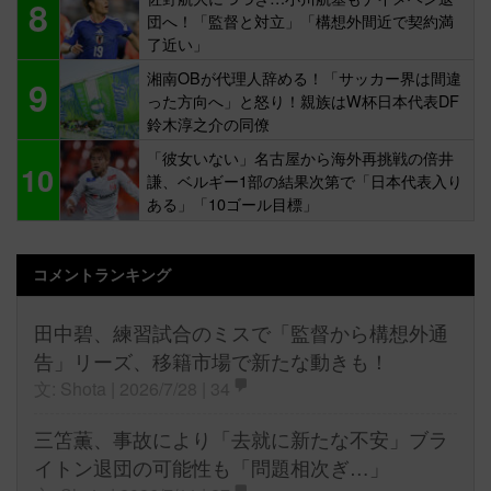
8
団へ！「監督と対立」「構想外間近で契約満
了近い」
湘南OBが代理人辞める！「サッカー界は間違
9
った方向へ」と怒り！親族はW杯日本代表DF
鈴木淳之介の同僚
「彼女いない」名古屋から海外再挑戦の倍井
10
謙、ベルギー1部の結果次第で「日本代表入り
ある」「10ゴール目標」
コメントランキング
田中碧、練習試合のミスで「監督から構想外通
告」リーズ、移籍市場で新たな動きも！
文: Shota | 2026/7/28 |
34
三笘薫、事故により「去就に新たな不安」ブラ
イトン退団の可能性も「問題相次ぎ…」