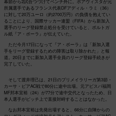
幕節から2試合つづけてベンチ外に。ボアヴィスタが元
所属選手であるフランス代表DFアディル・ラミ（36）
に対して20万ユーロ（約2700万円）の負債を抱えてい
ることにより、国際サッカー連盟（FIFA）から新加入
選手のリーグ登録禁止処分を受けていると、ポルトガ
ル紙『ア・ボーラ』が伝えていた。
ただ今月17日になって『ア・ボーラ』は「新加入選
手をリーグ登録するための障害は取り除かれた」と報
道。20日までに新加入選手全員のリーグ登録手続きが
完了していた。
そして渡井理己は、21日のプリメイラリーガ第3節・
カーサ・ピアAC戦で80分に途中出場。元アビスパ福岡
MF邦本宜裕（24）が77分で途中交代となったため、日
本人選手がピッチ上で直接対峙することはなかった。
なお邦本宜裕は先発出場すると、66分に自陣からの
ロングフィードで追加点をアシスト。カーサ・ピアAC