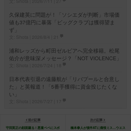
文: Shota | 2026/7/11 |
27
久保建英に問題が！「ソシエダが判断」市場価
値も37億円に暴落「ビッグクラブは獲得望ま
ず」
文: Shota | 2026/8/4 |
21
浦和レッズから町田ゼルビアへ完全移籍。松尾
佑介が意味深メッセージ？「NOT VIOLENCE」
文: Shota | 2026/7/24 |
18
日本代表引退の遠藤航が「リバプールと合意し
た」と英報道！「5番手獲得に資金投じたくな
い」
文: Shota | 2026/7/27 |
17
前の記事
次の記事
守田英正の顔面蹴る！悪童ペペにスポ
橋本拳人が後半ATに痛恨ミス…ウエス