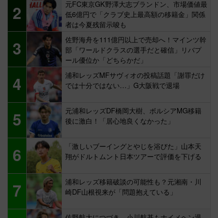
元FC東京GK野澤大志ブランドン、市場価値最
2
低6億円で「クラブ史上最高額の移籍金」関係
者は今夏残留示唆も
佐野海舟を111億円以上で売却へ！マインツ幹
3
部「ワールドクラスの選手だと確信」リバプ
ール優位か「どちらかだ」
浦和レッズMFサヴィオの投稿話題「謝罪だけ
4
では十分ではない…」G大阪戦で退場
元浦和レッズDF橋岡大樹、ボルシアMG移籍
5
後に激白！「居心地良くなかった」
「激しいブーイングとやじを浴びた」山本天
6
翔がドルトムント日本ツアーで評価を下げる
浦和レッズ移籍破談の可能性も？元湘南・川
7
崎DF山根視来が「問題抱えている」
佐野航大につづき…小川航基もナイメヘン退