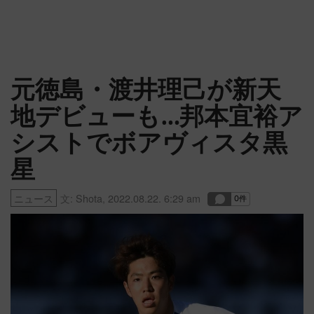
元徳島・渡井理己が新天
地デビューも…邦本宜裕ア
シストでボアヴィスタ黒
星
ニュース
文:
Shota
,
2022.08.22. 6:29 am