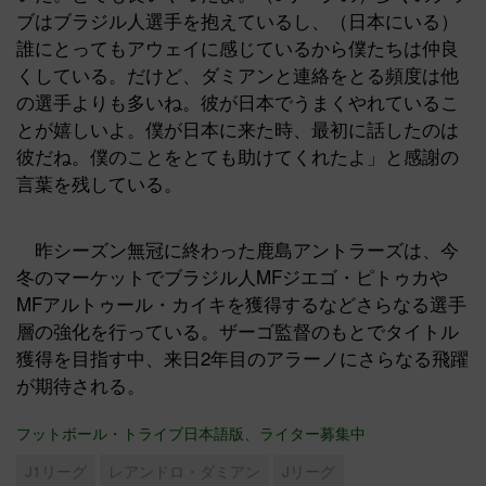
ブはブラジル人選手を抱えているし、（日本にいる）
誰にとってもアウェイに感じているから僕たちは仲良
くしている。だけど、ダミアンと連絡をとる頻度は他
の選手よりも多いね。彼が日本でうまくやれているこ
とが嬉しいよ。僕が日本に来た時、最初に話したのは
彼だね。僕のことをとても助けてくれたよ」と感謝の
言葉を残している。
昨シーズン無冠に終わった鹿島アントラーズは、今
冬のマーケットでブラジル人MFジエゴ・ピトゥカや
MFアルトゥール・カイキを獲得するなどさらなる選手
層の強化を行っている。ザーゴ監督のもとでタイトル
獲得を目指す中、来日2年目のアラーノにさらなる飛躍
が期待される。
フットボール・トライブ日本語版、ライター募集中
J1リーグ
レアンドロ・ダミアン
Jリーグ