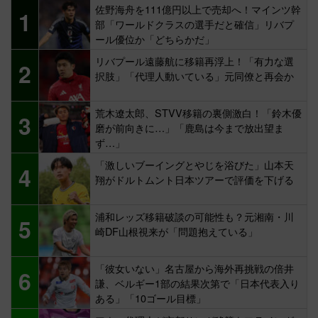
佐野海舟を111億円以上で売却へ！マインツ幹
1
部「ワールドクラスの選手だと確信」リバプ
ール優位か「どちらかだ」
リバプール遠藤航に移籍再浮上！「有力な選
2
択肢」「代理人動いている」元同僚と再会か
荒木遼太郎、STVV移籍の裏側激白！「鈴木優
3
磨が前向きに…」「鹿島は今まで放出望ま
ず…」
「激しいブーイングとやじを浴びた」山本天
4
翔がドルトムント日本ツアーで評価を下げる
浦和レッズ移籍破談の可能性も？元湘南・川
5
崎DF山根視来が「問題抱えている」
「彼女いない」名古屋から海外再挑戦の倍井
6
謙、ベルギー1部の結果次第で「日本代表入り
ある」「10ゴール目標」