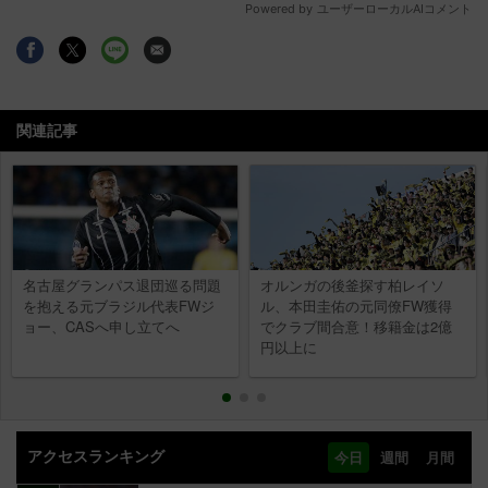
関連記事
名古屋グランパス退団巡る問題
オルンガの後釜探す柏レイソ
を抱える元ブラジル代表FWジ
ル、本田圭佑の元同僚FW獲得
ョー、CASへ申し立てへ
でクラブ間合意！移籍金は2億
円以上に
アクセスランキング
今日
週間
月間