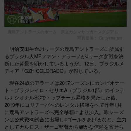
鹿島アントラーズのホーム 県立カシマサッカースタジアム
写真提供： Gettyimages
明治安田生命J1リーグの鹿島アントラーズに所属す
るブラジル人MFファン・アラーノがJリーグ参戦を決
断した背景を明かしているようだ。12日、ブラジルメ
ディア『GZH COLORADO』が報じている。
現在24歳のアラーノは2017シーズンにカンピオナー
ト・ブラジレイロ・セリエA（ブラジル1部）のインテ
ルナシオナルSCでトップチーム昇格を果たした後、
2019年にコリチーバへのレンタル移籍をへて昨年1月
に鹿島アントラーズへ完全移籍により加入。昨シーズ
ンは公式戦30試合に出場し4ゴールをあげるなど、主力
としてカルロス・ザーゴ監督から確かな信頼を寄せら