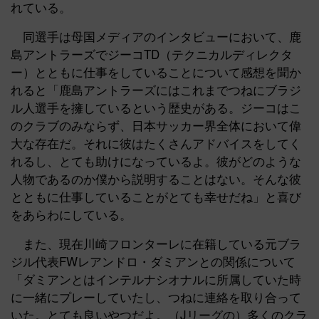
れている。
同選手は母国メディアのインタビューにおいて、鹿
島アントラーズでジーコTD（テクニカルディレクタ
ー）とともに仕事をしていることについて感想を聞か
れると「鹿島アントラーズにはこれまでつねにブラジ
ル人選手を擁しているという歴史がある。ジーコはこ
のクラブのみならず、日本サッカー界全体において偉
大な存在だ。それに彼はたくさんアドバイスをしてく
れるし、とても助けになっているよ。彼がどのような
人物であるのか僕から説明することはない。そんな彼
とともに仕事していることがとても幸せだね」と喜び
をあらわにしている。
また、現在川崎フロンターレに在籍している元ブラ
ジル代表FWレアンドロ・ダミアンとの関係について
「ダミアンとはインテルナシオナルに所属していた時
に一緒にプレーしていたし、つねに連絡を取り合って
いた。とても良いやつだよ。（Jリーグの）多くのクラ