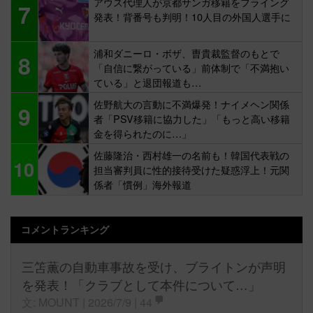
アウス代理人が京都サンガ移籍をフライング
7
発表！背番号も判明！10人目の外国人選手に
浦和ダニーロ・ボザ、曺貴裁監督のもとで
8
「自信に繋がっている」前体制で「不満抱い
ている」と退団報道も…
佐野航大の言動に不満爆発！ナイメヘン関係
9
者「PSV移籍に協力した」「もっと高い移籍
金を得られたのに…」
佐藤隆治・西村雄一の名前も！韓国代表戦の
10
担当審判員に性的接待受けた疑惑浮上！元関
係者「慣例」海外報道
コメントランキング
三笘薫の自動車事故を受け、ブライトンが声明
を発表！「クラブとして本件について…」
文: MOUNT | 2026/7/9 |
44