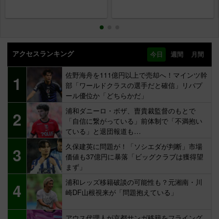
アクセスランキング
今日
週間
月間
佐野海舟を111億円以上で売却へ！マインツ幹
1
部「ワールドクラスの選手だと確信」リバプ
ール優位か「どちらかだ」
浦和ダニーロ・ボザ、曺貴裁監督のもとで
2
「自信に繋がっている」前体制で「不満抱い
ている」と退団報道も…
久保建英に問題が！「ソシエダが判断」市場
3
価値も37億円に暴落「ビッグクラブは獲得望
まず」
浦和レッズ移籍破談の可能性も？元湘南・川
4
崎DF山根視来が「問題抱えている」
アウス代理人が京都サンガ移籍をフライング