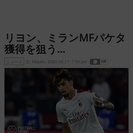
リヨン、ミランMFパケタ
獲得を狙う…
ニュース
文:
Hayato
,
2020.09.17. 7:00 pm