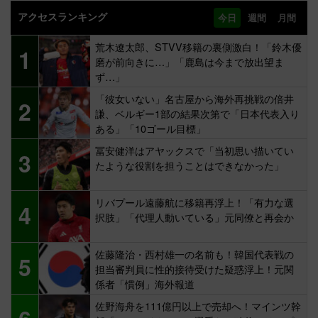
アクセスランキング
今日
週間
月間
荒木遼太郎、STVV移籍の裏側激白！「鈴木優
1
磨が前向きに…」「鹿島は今まで放出望ま
ず…」
「彼女いない」名古屋から海外再挑戦の倍井
2
謙、ベルギー1部の結果次第で「日本代表入り
ある」「10ゴール目標」
冨安健洋はアヤックスで「当初思い描いてい
3
たような役割を担うことはできなかった」
リバプール遠藤航に移籍再浮上！「有力な選
4
択肢」「代理人動いている」元同僚と再会か
佐藤隆治・西村雄一の名前も！韓国代表戦の
5
担当審判員に性的接待受けた疑惑浮上！元関
係者「慣例」海外報道
佐野海舟を111億円以上で売却へ！マインツ幹