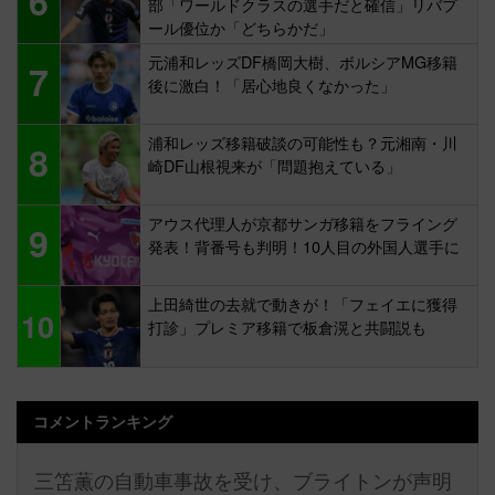
6
部「ワールドクラスの選手だと確信」リバプ
ール優位か「どちらかだ」
元浦和レッズDF橋岡大樹、ボルシアMG移籍
7
後に激白！「居心地良くなかった」
浦和レッズ移籍破談の可能性も？元湘南・川
8
崎DF山根視来が「問題抱えている」
アウス代理人が京都サンガ移籍をフライング
9
発表！背番号も判明！10人目の外国人選手に
上田綺世の去就で動きが！「フェイエに獲得
10
打診」プレミア移籍で板倉滉と共闘説も
コメントランキング
三笘薫の自動車事故を受け、ブライトンが声明