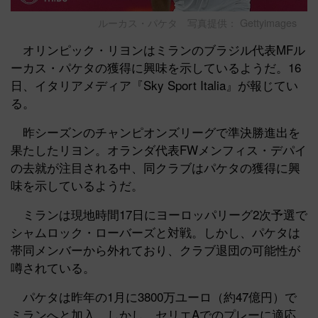
ルーカス・パケタ 写真提供： Gettyimages
オリンピック・リヨンはミランのブラジル代表MFル
ーカス・パケタの獲得に興味を示しているようだ。16
日、イタリアメディア『Sky Sport Italia』が報じてい
る。
昨シーズンのチャンピオンズリーグで準決勝進出を
果たしたリヨン。オランダ代表FWメンフィス・デパイ
の去就が注目される中、同クラブはパケタの獲得に興
味を示しているようだ。
ミランは現地時間17日にヨーロッパリーグ2次予選で
シャムロック・ローバーズと対戦。しかし、パケタは
帯同メンバーから外れており、クラブ退団の可能性が
噂されている。
パケタは昨年の1月に3800万ユーロ（約47億円）で
ミランへと加入。しかし、セリエAでのプレーに適応