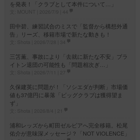
を発表！「クラブとして本件について…」
文: MOUNT | 2026/7/9 |
44
田中碧、練習試合のミスで「監督から構想外通
告」リーズ、移籍市場で新たな動きも！
文: Shota | 2026/7/28 |
34
三笘薫、事故により「去就に新たな不安」ブラ
イトン退団の可能性も「問題相次ぎ…」
文: Shota | 2026/7/11 |
27
久保建英に問題が！「ソシエダが判断」市場価
値も37億円に暴落「ビッグクラブは獲得望ま
ず」
文: Shota | 2026/8/4 |
21
浦和レッズから町田ゼルビアへ完全移籍。松尾
佑介が意味深メッセージ？「NOT VIOLENCE」