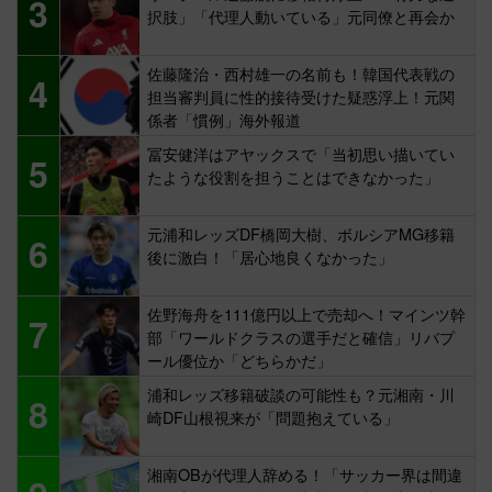
3
択肢」「代理人動いている」元同僚と再会か
佐藤隆治・西村雄一の名前も！韓国代表戦の
4
担当審判員に性的接待受けた疑惑浮上！元関
係者「慣例」海外報道
冨安健洋はアヤックスで「当初思い描いてい
5
たような役割を担うことはできなかった」
元浦和レッズDF橋岡大樹、ボルシアMG移籍
6
後に激白！「居心地良くなかった」
佐野海舟を111億円以上で売却へ！マインツ幹
7
部「ワールドクラスの選手だと確信」リバプ
ール優位か「どちらかだ」
浦和レッズ移籍破談の可能性も？元湘南・川
8
崎DF山根視来が「問題抱えている」
湘南OBが代理人辞める！「サッカー界は間違