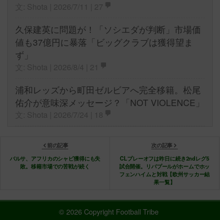
文: Shota | 2026/7/11 |
27
久保建英に問題が！「ソシエダが判断」市場価
値も37億円に暴落「ビッグクラブは獲得望ま
ず」
文: Shota | 2026/8/4 |
21
浦和レッズから町田ゼルビアへ完全移籍。松尾
佑介が意味深メッセージ？「NOT VIOLENCE」
文: Shota | 2026/7/24 |
18
前の記事
次の記事
バルサ、アフリカのシャビ獲得にも失
CLプレーオフは昨日に続き2ndレグ5
敗。移籍市場での苦戦が続く
試合開催。リバプールがホームでホッ
フェンハイムと対戦【欧州サッカー結
果一覧】
© 2026 Copyright Football Tribe