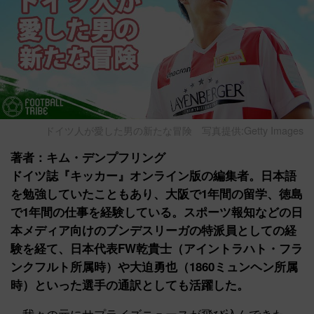
ドイツ人が愛した男の新たな冒険
写真提供:Getty Images
著者：キム・デンプフリング
ドイツ誌『キッカー』オンライン版の編集者。日本語
を勉強していたこともあり、大阪で1年間の留学、徳島
で1年間の仕事を経験している。スポーツ報知などの日
本メディア向けのブンデスリーガの特派員としての経
験を経て、日本代表FW乾貴士（アイントラハト・フラ
ンクフルト所属時）や大迫勇也（1860ミュンヘン所属
時）といった選手の通訳としても活躍した。
我々の元にサプライズニュースが飛び込んできた。