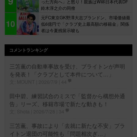
9
った方向へ」と怒り！親族はW杯日本代表DF
鈴木淳之介の同僚
元FC東京GK野澤大志ブランドン、市場価値最
10
低6億円で「クラブ史上最高額の移籍金」関係
者は今夏残留示唆も
コメントランキング
三笘薫の自動車事故を受け、ブライトンが声明
を発表！「クラブとして本件について…」
文: MOUNT | 2026/7/9 |
44
田中碧、練習試合のミスで「監督から構想外通
告」リーズ、移籍市場で新たな動きも！
文: Shota | 2026/7/28 |
34
三笘薫、事故により「去就に新たな不安」ブラ
イトン退団の可能性も「問題相次ぎ…」