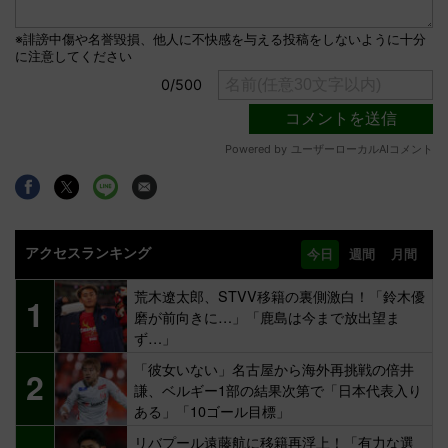
アクセスランキング
今日
週間
月間
荒木遼太郎、STVV移籍の裏側激白！「鈴木優
1
磨が前向きに…」「鹿島は今まで放出望ま
ず…」
「彼女いない」名古屋から海外再挑戦の倍井
2
謙、ベルギー1部の結果次第で「日本代表入り
ある」「10ゴール目標」
リバプール遠藤航に移籍再浮上！「有力な選