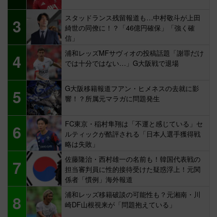
スタッドランス残留報道も…中村敬斗が上田
3
綺世の同僚に！？「46億円確保」「強く確
信」
浦和レッズMFサヴィオの投稿話題「謝罪だけ
4
では十分ではない…」G大阪戦で退場
G大阪移籍報道フアン・ヒメネスの去就に影
5
響！？所属元マラガに問題発生
FC東京・稲村隼翔は「不運と感じている」セ
6
ルティックが酷評される「日本人選手獲得戦
略は失敗」
佐藤隆治・西村雄一の名前も！韓国代表戦の
7
担当審判員に性的接待受けた疑惑浮上！元関
係者「慣例」海外報道
浦和レッズ移籍破談の可能性も？元湘南・川
8
崎DF山根視来が「問題抱えている」