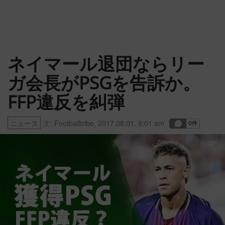
ネイマール退団ならリー
ガ会長がPSGを告訴か。
FFP違反を糾弾
ニュース
文:
Footballtribe
,
2017.08.01. 8:01 am