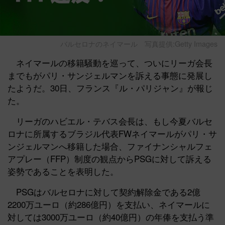
バルセロナのネイマール
写真提供:Getty Images
ネイマールの移籍騒動を巡って、ついにリーガ会長
までもがパリ・サンジェルマンを訴える事態に発展し
たようだ。30日、フランス『ル・パリジャン』が報じ
た。
リーガのハビエル・テバス会長は、もし今夏バルセ
ロナに所属するブラジル代表FWネイマールがパリ・サ
ンジェルマンへ移籍した場合、ファイナンシャルフェ
アプレー（FFP）制度の観点からPSGに対して訴える
姿勢であることを表明した。
PSGはバルセロナに対して契約解除金である2億
2200万ユーロ（約286億円）を支払い、ネイマールに
対しては3000万ユーロ（約40億円）の年俸を支払う準