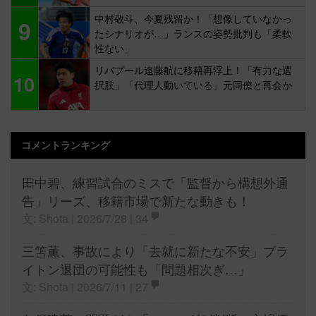
中村敬斗、今夏残留か！「想像していなかっ
9
たシナリオが…」ランスの姿勢批判も「柔軟
性ない」
リバプール遠藤航に移籍再浮上！「有力な選
10
択肢」「代理人動いている」元同僚と再会か
コメントランキング
田中碧、練習試合のミスで「監督から構想外通
告」リーズ、移籍市場で新たな動きも！
文: Shota | 2026/7/28 |
34
三笘薫、事故により「去就に新たな不安」ブラ
イトン退団の可能性も「問題相次ぎ…」
文: Shota | 2026/7/11 |
27