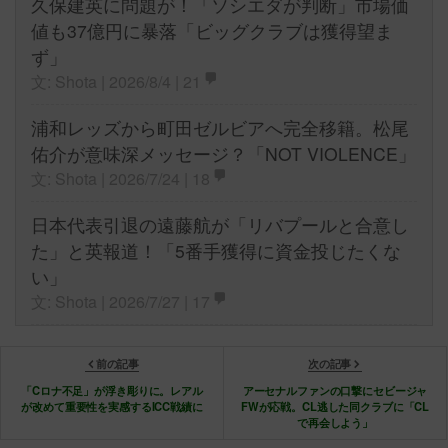
久保建英に問題が！「ソシエダが判断」市場価
値も37億円に暴落「ビッグクラブは獲得望ま
ず」
文: Shota | 2026/8/4 |
21
浦和レッズから町田ゼルビアへ完全移籍。松尾
佑介が意味深メッセージ？「NOT VIOLENCE」
文: Shota | 2026/7/24 |
18
日本代表引退の遠藤航が「リバプールと合意し
た」と英報道！「5番手獲得に資金投じたくな
い」
文: Shota | 2026/7/27 |
17
前の記事
次の記事
「Cロナ不足」が浮き彫りに。レアル
アーセナルファンの口撃にセビージャ
が改めて重要性を実感するICC戦績に
FWが応戦。CL逃した同クラブに「CL
で再会しよう」