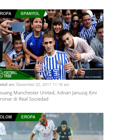
ROPA
SPANYOL
December 22, 2017 11:18 am
sted on:
buang Manchester United, Adnan Januzaj Kini
rsinar di Real Sociedad
KOLOM
EROPA