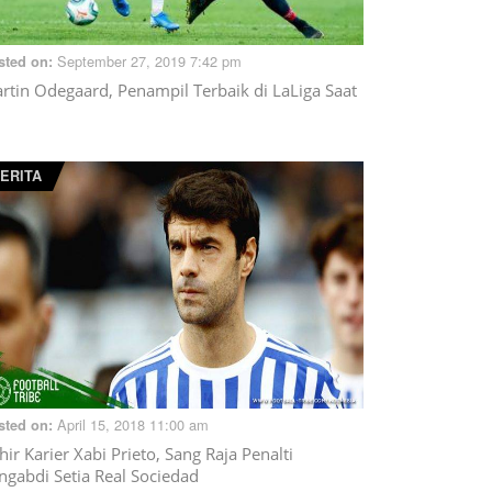
September 27, 2019 7:42 pm
sted on:
rtin Odegaard, Penampil Terbaik di LaLiga Saat
ERITA
April 15, 2018 11:00 am
sted on:
hir Karier Xabi Prieto, Sang Raja Penalti
ngabdi Setia Real Sociedad