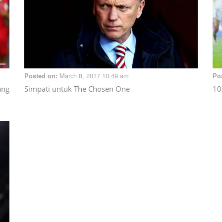
March 8, 2017 10:49 am
Posted on:
Po
ang
Simpati untuk The Chosen One
10