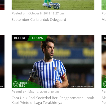
October 8, 2019 12:27 pm
Posted on:
Po
September Ceria untuk Odegaard
Ma
Ini
BERITA
EROPA
C
May 12, 2018 2:40 pm
Posted on:
Po
Cara Unik Real Sociedad Beri Penghormatan untuk
Ak
Xabi Prieto di Laga Terakhirnya
Pe