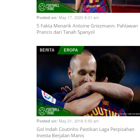
May 17, 2020 8:31 am
Posted on:
5 Fakta Menarik Antoine Griezmann: Pahlawan
Prancis dari Tanah Spanyol
BERITA
EROPA
May 21, 2018 5:50 am
Posted on:
Gol Indah Coutinho Pastikan Laga Perpisahan
Iniesta Berjalan Manis