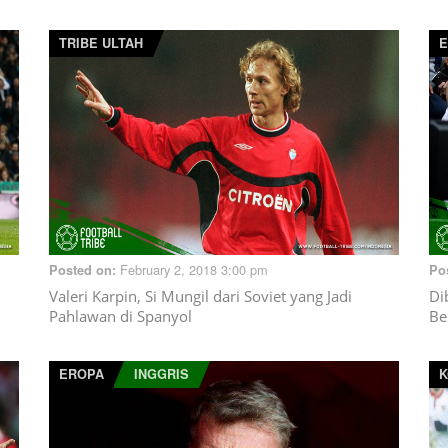
TRIBE ULTAH
E
February 2, 2018 3:00 pm
Posted on:
Po
Valeri Karpin, Si Mungil dari Soviet yang Jadi
Di
Pahlawan di Spanyol
Be
EROPA
INGGRIS