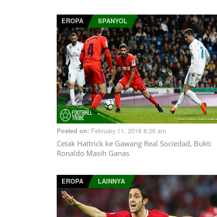
EROPA
SPANYOL
February 11, 2018 8:26 am
Posted on:
Cetak Hattrick ke Gawang Real Sociedad, Bukti
Ronaldo Masih Ganas
EROPA
LAINNYA