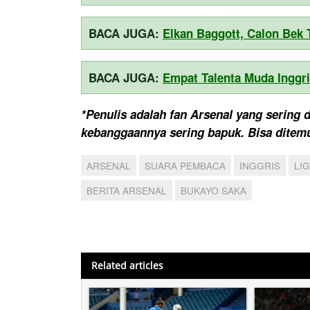
BACA JUGA:
Elkan Baggott, Calon Bek 
BACA JUGA:
Empat Talenta Muda Inggri
*Penulis adalah fan Arsenal yang sering 
kebanggaannya sering bapuk. Bisa ditemu
ARSENAL
SUARA PEMBACA
INGGRIS
LI
BERITA ARSENAL
BUKAYO SAKA
Related articles