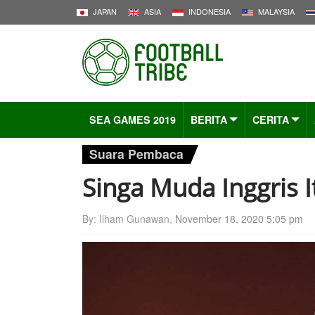
JAPAN
ASIA
INDONESIA
MALAYSIA
SEA GAMES 2019
BERITA
CERITA
Suara Pembaca
Singa Muda Inggris 
By: Ilham Gunawan,
November 18, 2020 5:05 pm