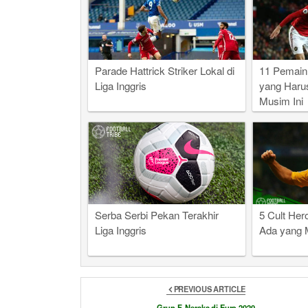
Parade Hattrick Striker Lokal di
11 Pemain 
Liga Inggris
yang Haru
Musim Ini
Serba Serbi Pekan Terakhir
5 Cult Her
Liga Inggris
Ada yang 
PREVIOUS ARTICLE
Grup F, Neraka di Euro 2020