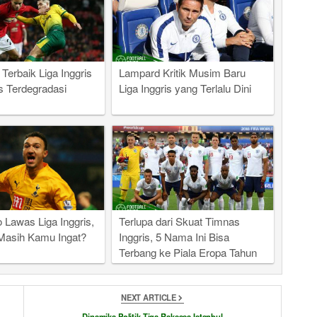
Terbaik Liga Inggris
Lampard Kritik Musim Baru
s Terdegradasi
Liga Inggris yang Terlalu Dini
o Lawas Liga Inggris,
Terlupa dari Skuat Timnas
Masih Kamu Ingat?
Inggris, 5 Nama Ini Bisa
Terbang ke Piala Eropa Tahun
Depan?
NEXT ARTICLE
Dinamika Politik Tiga Raksasa Istanbul