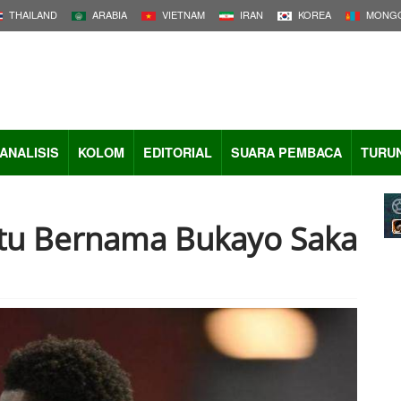
THAILAND
ARABIA
VIETNAM
IRAN
KOREA
MONGO
ANALISIS
KOLOM
EDITORIAL
SUARA PEMBACA
TURU
Itu Bernama Bukayo Saka