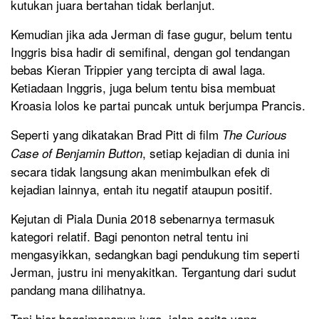
kutukan juara bertahan tidak berlanjut.
Kemudian jika ada Jerman di fase gugur, belum tentu
Inggris bisa hadir di semifinal, dengan gol tendangan
bebas Kieran Trippier yang tercipta di awal laga.
Ketiadaan Inggris, juga belum tentu bisa membuat
Kroasia lolos ke partai puncak untuk berjumpa Prancis.
Seperti yang dikatakan Brad Pitt di film
The Curious
, setiap kejadian di dunia ini
Case of Benjamin Button
secara tidak langsung akan menimbulkan efek di
kejadian lainnya, entah itu negatif ataupun positif.
Kejutan di Piala Dunia 2018 sebenarnya termasuk
kategori relatif. Bagi penonton netral tentu ini
mengasyikkan, sedangkan bagi pendukung tim seperti
Jerman, justru ini menyakitkan. Tergantung dari sudut
pandang mana dilihatnya.
Tapi biar bagaimanapun juga, jalan cerita yang