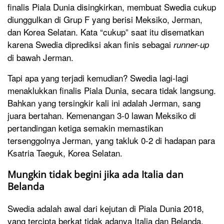
finalis Piala Dunia disingkirkan, membuat Swedia cukup
diunggulkan di Grup F yang berisi Meksiko, Jerman,
dan Korea Selatan. Kata “cukup” saat itu disematkan
karena Swedia diprediksi akan finis sebagai
runner-up
di bawah Jerman.
Tapi apa yang terjadi kemudian? Swedia lagi-lagi
menaklukkan finalis Piala Dunia, secara tidak langsung.
Bahkan yang tersingkir kali ini adalah Jerman, sang
juara bertahan. Kemenangan 3-0 lawan Meksiko di
pertandingan ketiga semakin memastikan
tersenggolnya Jerman, yang takluk 0-2 di hadapan para
Ksatria Taeguk, Korea Selatan.
Mungkin tidak begini jika ada Italia dan
Belanda
Swedia adalah awal dari kejutan di Piala Dunia 2018,
yang tercipta berkat tidak adanya Italia dan Belanda.