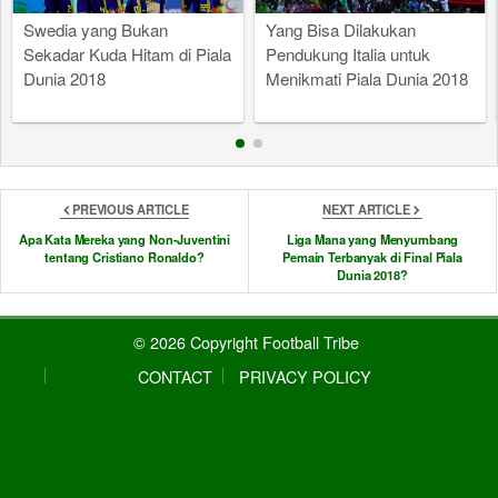
Swedia yang Bukan
Yang Bisa Dilakukan
Sekadar Kuda Hitam di Piala
Pendukung Italia untuk
Dunia 2018
Menikmati Piala Dunia 2018
PREVIOUS ARTICLE
NEXT ARTICLE
Apa Kata Mereka yang Non-Juventini
Liga Mana yang Menyumbang
tentang Cristiano Ronaldo?
Pemain Terbanyak di Final Piala
Dunia 2018?
© 2026 Copyright Football Tribe
CONTACT
PRIVACY POLICY