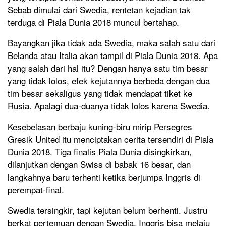
Sebab dimulai dari Swedia, rentetan kejadian tak
terduga di Piala Dunia 2018 muncul bertahap.
Bayangkan jika tidak ada Swedia, maka salah satu dari
Belanda atau Italia akan tampil di Piala Dunia 2018. Apa
yang salah dari hal itu? Dengan hanya satu tim besar
yang tidak lolos, efek kejutannya berbeda dengan dua
tim besar sekaligus yang tidak mendapat tiket ke
Rusia. Apalagi dua-duanya tidak lolos karena Swedia.
Kesebelasan berbaju kuning-biru mirip Persegres
Gresik United itu menciptakan cerita tersendiri di Piala
Dunia 2018. Tiga finalis Piala Dunia disingkirkan,
dilanjutkan dengan Swiss di babak 16 besar, dan
langkahnya baru terhenti ketika berjumpa Inggris di
perempat-final.
Swedia tersingkir, tapi kejutan belum berhenti. Justru
berkat pertemuan dengan Swedia, Inggris bisa melaju