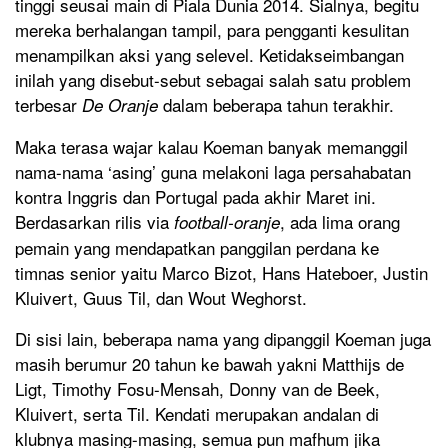
tinggi seusai main di Piala Dunia 2014. Sialnya, begitu
mereka berhalangan tampil, para pengganti kesulitan
menampilkan aksi yang selevel. Ketidakseimbangan
inilah yang disebut-sebut sebagai salah satu problem
terbesar
dalam beberapa tahun terakhir.
De Oranje
Maka terasa wajar kalau Koeman banyak memanggil
nama-nama ‘asing’ guna melakoni laga persahabatan
kontra Inggris dan Portugal pada akhir Maret ini.
Berdasarkan rilis via
, ada lima orang
football-oranje
pemain yang mendapatkan panggilan perdana ke
timnas senior yaitu Marco Bizot, Hans Hateboer, Justin
Kluivert, Guus Til, dan Wout Weghorst.
Di sisi lain, beberapa nama yang dipanggil Koeman juga
masih berumur 20 tahun ke bawah yakni Matthijs de
Ligt, Timothy Fosu-Mensah, Donny van de Beek,
Kluivert, serta Til. Kendati merupakan andalan di
klubnya masing-masing, semua pun mafhum jika