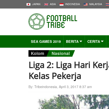
JAPAN
ASIA
INDONESIA
MALAYSIA
SEA GAMES 2019
BERITA
CERITA
Kolom
Nasional
Liga 2: Liga Hari Ke
Kelas Pekerja
By:
Tribeindonesia
,
April 3, 2017 8:37 am