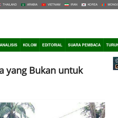
THAILAND
ARABIA
VIETNAM
IRAN
KOREA
MONGO
ANALISIS
KOLOM
EDITORIAL
SUARA PEMBACA
TURU
rja yang Bukan untuk