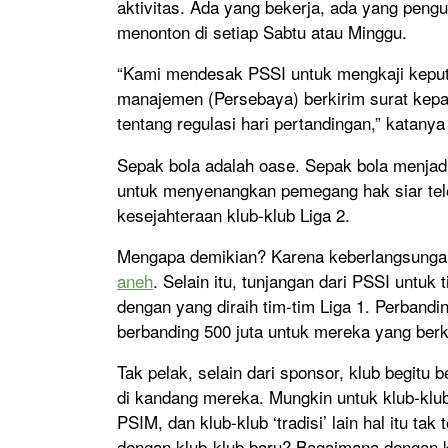
aktivitas. Ada yang bekerja, ada yang peng
menonton di setiap Sabtu atau Minggu.
“Kami mendesak PSSI untuk mengkaji keput
manajemen (Persebaya) berkirim surat kep
tentang regulasi hari pertandingan,” katany
Sepak bola adalah oase. Sepak bola menjadi 
untuk menyenangkan pemegang hak siar tele
kesejahteraan klub-klub Liga 2.
Mengapa demikian? Karena keberlangsungan 
aneh
. Selain itu, tunjangan dari PSSI untuk
dengan yang diraih tim-tim Liga 1. Perbandi
berbanding 500 juta untuk mereka yang berko
Tak pelak, selain dari sponsor, klub begitu 
di kandang mereka. Mungkin untuk klub-klu
PSIM, dan klub-klub ‘tradisi’ lain hal itu tak
dengan klub-klub baru? Bagaimana dengan kl