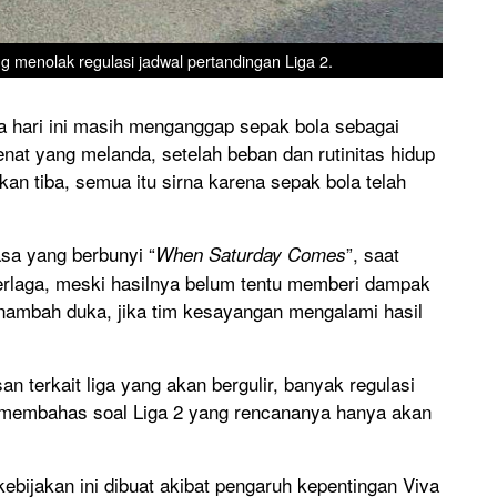
 menolak regulasi jadwal pertandingan Liga 2.
ga hari ini masih menganggap sepak bola sebagai
nat yang melanda, setelah beban dan rutinitas hidup
an tiba, semua itu sirna karena sepak bola telah
asa yang berbunyi “
”, saat
When Saturday Comes
berlaga, meski hasilnya belum tentu memberi dampak
penambah duka, jika tim kesayangan mengalami hasil
terkait liga yang akan bergulir, banyak regulasi
n membahas soal Liga 2 yang rencananya hanya akan
ijakan ini dibuat akibat pengaruh kepentingan Viva