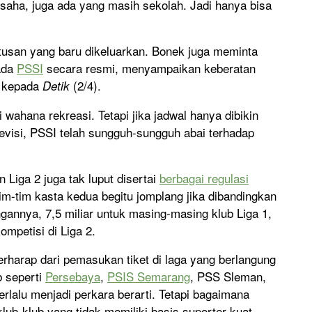
usaha, juga ada yang masih sekolah. Jadi hanya bisa
usan yang baru dikeluarkan. Bonek juga meminta
ada
PSSI
secara resmi, menyampaikan keberatan
a kepada
(2/4).
Detik
wahana rekreasi. Tetapi jika jadwal hanya dibikin
visi, PSSI telah sungguh-sungguh abai terhadap
Liga 2 juga tak luput disertai
berbagai regulasi
 tim-tim kasta kedua begitu jomplang jika dibandingkan
ngannya, 7,5 miliar untuk masing-masing klub Liga 1,
mpetisi di Liga 2.
berharap dari pemasukan tiket di laga yang berlangung
b seperti
Persebaya
,
PSIS Semarang
, PSS Sleman,
 terlalu menjadi perkara berarti. Tetapi bagaimana
ub-klub yang tidak memiliki basis suporter kuat