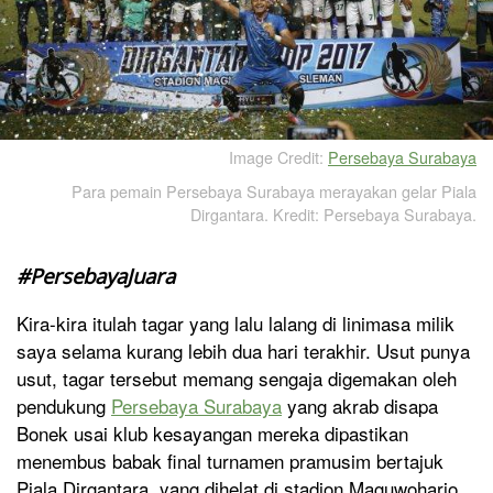
Image Credit:
Persebaya Surabaya
Para pemain Persebaya Surabaya merayakan gelar Piala
Dirgantara. Kredit: Persebaya Surabaya.
#PersebayaJuara
Kira-kira itulah tagar yang lalu lalang di linimasa milik
saya selama kurang lebih dua hari terakhir. Usut punya
usut, tagar tersebut memang sengaja digemakan oleh
pendukung
Persebaya Surabaya
yang akrab disapa
Bonek usai klub kesayangan mereka dipastikan
menembus babak final turnamen pramusim bertajuk
Piala Dirgantara, yang dihelat di stadion Maguwoharjo,