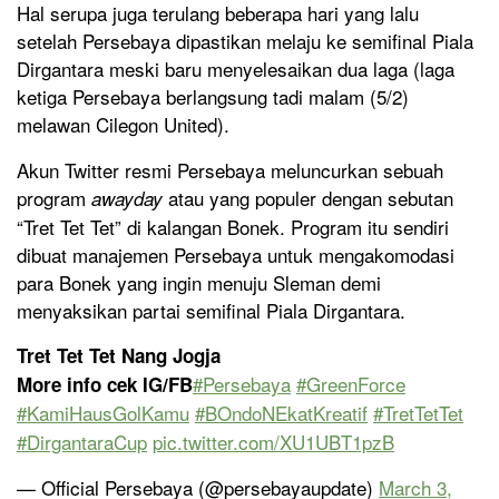
Hal serupa juga terulang beberapa hari yang lalu
setelah Persebaya dipastikan melaju ke semifinal Piala
Dirgantara meski baru menyelesaikan dua laga (laga
ketiga Persebaya berlangsung tadi malam (5/2)
melawan Cilegon United).
Akun Twitter resmi Persebaya meluncurkan sebuah
program
atau yang populer dengan sebutan
awayday
“Tret Tet Tet” di kalangan Bonek. Program itu sendiri
dibuat manajemen Persebaya untuk mengakomodasi
para Bonek yang ingin menuju Sleman demi
menyaksikan partai semifinal Piala Dirgantara.
Tret Tet Tet Nang Jogja
#Persebaya
#GreenForce
More info cek IG/FB
#KamiHausGolKamu
#BOndoNEkatKreatif
#TretTetTet
#DirgantaraCup
pic.twitter.com/XU1UBT1pzB
— Official Persebaya (@persebayaupdate)
March 3,