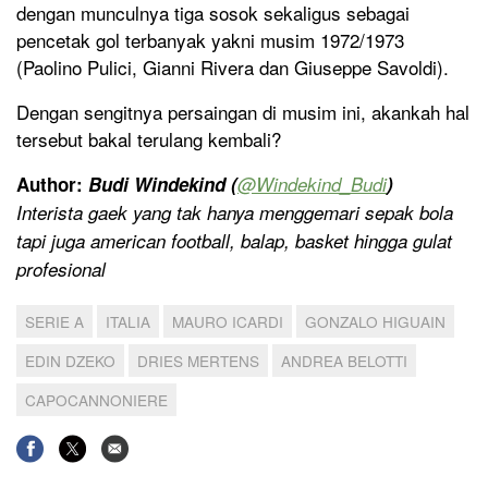
dengan munculnya tiga sosok sekaligus sebagai
pencetak gol terbanyak yakni musim 1972/1973
(Paolino Pulici, Gianni Rivera dan Giuseppe Savoldi).
Dengan sengitnya persaingan di musim ini, akankah hal
tersebut bakal terulang kembali?
Author:
Budi Windekind (
@
Windekind_Budi
)
Interista gaek yang tak hanya menggemari sepak bola
tapi juga american football, balap, basket hingga gulat
profesional
SERIE A
ITALIA
MAURO ICARDI
GONZALO HIGUAIN
EDIN DZEKO
DRIES MERTENS
ANDREA BELOTTI
CAPOCANNONIERE