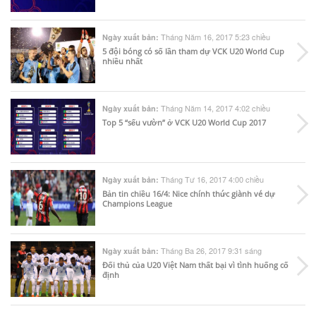
Tháng Năm 16, 2017 5:23 chiều
Ngày xuất bản:
5 đội bóng có số lần tham dự VCK U20 World Cup
nhiều nhất
Tháng Năm 14, 2017 4:02 chiều
Ngày xuất bản:
Top 5 “sếu vườn” ở VCK U20 World Cup 2017
Tháng Tư 16, 2017 4:00 chiều
Ngày xuất bản:
Bản tin chiều 16/4: Nice chính thức giành vé dự
Champions League
Tháng Ba 26, 2017 9:31 sáng
Ngày xuất bản:
Đối thủ của U20 Việt Nam thất bại vì tình huống cố
định