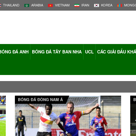
THAILAND
ARABIA
VIETNAM
IRAN
KOREA
MONGO
BÓNG ĐÁ ANH
BÓNG ĐÁ TÂY BAN NHA
UCL
CÁC GIẢI ĐẤU KH
BÓNG ĐÁ ĐÔNG NAM Á
B