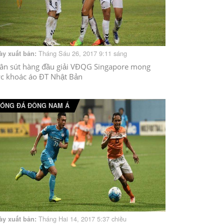
Tháng Sáu 26, 2017 9:11 sáng
ày xuất bản:
ân sút hàng đầu giải VĐQG Singapore mong
c khoác áo ĐT Nhật Bản
ÓNG ĐÁ ĐÔNG NAM Á
Tháng Hai 14, 2017 5:37 chiều
ày xuất bản: