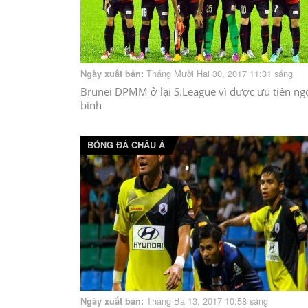
Tháng Mười Hai 30, 2017 11:31 sáng
Ngày xuất bản:
Brunei DPMM ở lại S.League vì được ưu tiên ng
binh
BÓNG ĐÁ CHÂU Á
Tháng Ba 13, 2017 10:58 sáng
Ngày xuất bản: