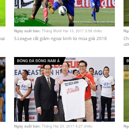
Tháng Mười Hai 13, 2017 3:58 chiều
Ngày xuất bản:
Ng
oại
S.League cắt giảm ngoại binh từ mùa giải 2018
Ch
ướ
BÓNG ĐÁ ĐÔNG NAM Á
B
Tháng Hai 23, 2017 4:27 chiều
Ngày xuất bản:
Ng