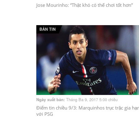
Jose Mourinho: “Thật khó có thể chơi tốt hơn”
BẢN TIN
Tháng Ba 9, 2017 5:00 chiều
Ngày xuất bản:
Điểm tin chiều 9/3: Marquinhos trục trặc gia hạ
với PSG