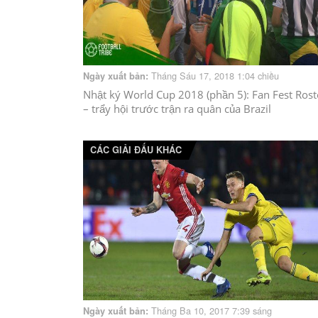
Tháng Sáu 17, 2018 1:04 chiều
Ngày xuất bản:
Nhật ký World Cup 2018 (phần 5): Fan Fest Ros
– trẩy hội trước trận ra quân của Brazil
CÁC GIẢI ĐẤU KHÁC
Tháng Ba 10, 2017 7:39 sáng
Ngày xuất bản: