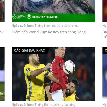
Tháng Năm 15, 2018 2:49 chiều
Ngày xuất bản:
Ng
tov
Điểm đến World Cup: Rostov trên sông Đông
Đi
th
CÁC GIẢI ĐẤU KHÁC
C
Tháng Ba 10, 2017 7:06 sáng
Ngày xuất bản:
Ng