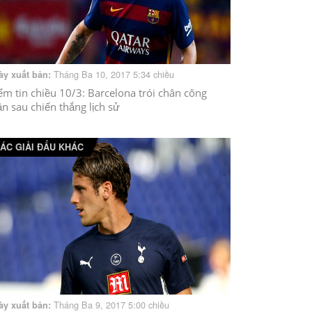
Tháng Ba 10, 2017 5:34 chiều
ày xuất bản:
ểm tin chiều 10/3: Barcelona trói chân công
ần sau chiến thắng lịch sử
ÁC GIẢI ĐẤU KHÁC
Tháng Ba 9, 2017 5:00 chiều
ày xuất bản: