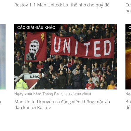
Rostov 1-1 Man United: Lợi thế nhỏ cho quỷ đỏ
Cự
ho
CÁC GIẢI ĐẤU KHÁC
C
Tháng Ba 7, 2017 9:03 chiều
Ngày xuất bản:
Ng
n
Man United khuyên cổ động viên không mặc áo
Bố
đấu khi tới Rostov
dễ