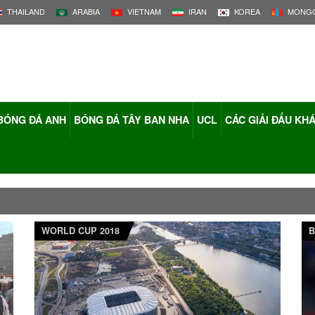
THAILAND
ARABIA
VIETNAM
IRAN
KOREA
MONGO
BÓNG ĐÁ ANH
BÓNG ĐÁ TÂY BAN NHA
UCL
CÁC GIẢI ĐẤU KH
WORLD CUP 2018
B