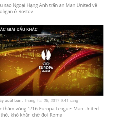
u sao Ngoại Hạng Anh trấn an Man United về
oligan ở Rostov
ÁC GIẢI ĐẤU KHÁC
Tháng Hai 25, 2017 9:41 sáng
ày xuất bản:
c thăm vòng 1/16 Europa League: Man United
 thở, khó khăn chờ đợi Roma