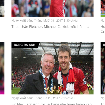
Tháng Mười 31, 2017 3:30 chiều
Ngày xuất bản:
Ng
i
Theo chân Fletcher, Michael Carrick mắc bệnh lạ
Hu
Ca
BÓNG ĐÁ ANH
B
Tháng Ba 20, 2017 9:18 chiều
Ngày xuất bản:
Ng
Sir Alex Ferguson trở lại băng ghế huấn luyện vào
To