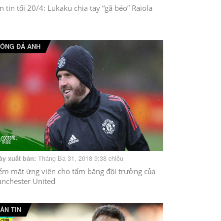
n tin tối 20/4: Lukaku chia tay “gã béo” Raiola
ÓNG ĐÁ ANH
Tháng Ba 31, 2018 9:38 chiều
ày xuất bản:
ểm mặt ứng viên cho tấm băng đội trưởng của
nchester United
ẢN TIN