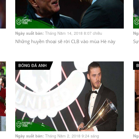
Tháng Năm 14, 2018 8:07 chiều
Ngày xuất bản:
Ng
Những huyền thoại sẽ rời CLB vào mùa Hè này
Sự
BÓNG ĐÁ ANH
B
Tháng Năm 2, 2018 9:24 sáng
Ngày xuất bản:
Ng