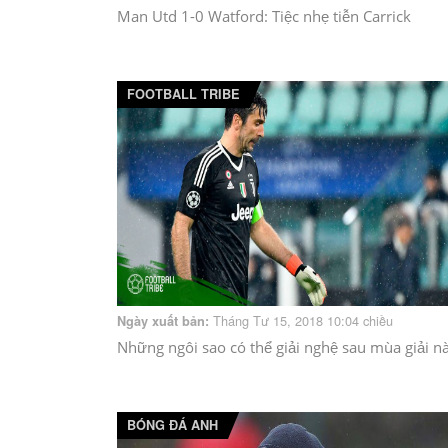
Man Utd 1-0 Watford: Tiệc nhẹ tiễn Carrick
FOOTBALL TRIBE
Tháng Tư 15, 2018 10:04 chiều
Ngày xuất bản:
Những ngôi sao có thể giải nghệ sau mùa giải n
BÓNG ĐÁ ANH