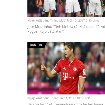
Tháng Mười Một 10, 2017 2:40 chiều
Ngày xuất bản:
Jose Mourinho: “Tình hình là rất khả quan đối vớ
Pogba, Rojo và Zlatan”
BẢN TIN
Tháng Tư 11, 2017 10:30 chiều
Ngày xuất bản:
Bản tin tối 11/4: Lewandowski trở lại tập luyện