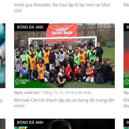
Vượt qua Ronaldo, De Gea lập kỉ lục mới tại Man
Bả
Utd
BÓNG ĐÁ ANH
B
Tháng Tư 14, 2018 2:48 chiều
Ngày xuất bản:
Ng
ày
Michael Carrick thành lập dự án bóng đá mang tên
Đi
mình
Ma
BÓNG ĐÁ ANH
B