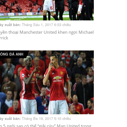
Tháng Sáu 1, 2017 6:53 chiều
ày xuất bản:
yền thoại Manchester United khen ngợi Michael
rrick
ÓNG ĐÁ ANH
Tháng Ba 19, 2017 5:10 chiều
ày xuất bản:
p 5 ngôi sao có thể “giải cứu” Man United trong