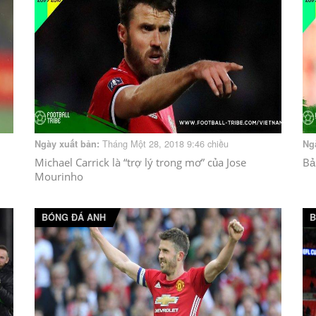
Tháng Một 28, 2018 9:46 chiều
Ngày xuất bản:
Ng
Michael Carrick là “trợ lý trong mơ” của Jose
Bả
Mourinho
BÓNG ĐÁ ANH
B