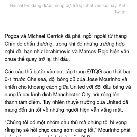
Hai cái tên đang được mong đợi trở lại nhất vào lúc này. Ảnh:
Twitter.
Pogba và Michael Carrick đã phải ngồi ngoài từ tháng
Chín do chấn thương, trong khi đó những trường hợp
nghỉ dài hạn như Ibrahimovic và Marcos Rojo hiện vẫn
chưa thể quay trở lại thi đấu.
Các cầu thủ bước vào đợt tập trung ĐTQG sau thất bại
0-1 trước Chelsea, đội bóng cũ của Jose Mourinho và
khiến cho khoảng cách giữa United với đội đầu bảng và
cũng là đại kình địch Manchester City nới rộng lên
thành tám điểm. Tuy nhiên thuyề trưởng của United đã
mang đến tin tốt về những người hiện vẫn vắng mặt.
“Chúng tôi có một nhóm cầu thủ mà chúng tôi hi vọng
rằng họ sẽ hồi phục càng sớm càng tốt,” Mourinho phát