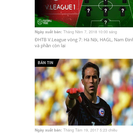
Tháng Năm 7, 2018 10:00 sáng
Ngày xuất bản:
ĐHTB V.League vòng 7: Hà Nội, HAGL, Nam Địn
và phần còn lại
BẢN TIN
Tháng Tám 19, 2017 5:23 chiều
Ngày xuất bản: