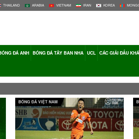
THAILAND
ARABIA
VIETNAM
IRAN
KOREA
MONGO
BÓNG ĐÁ ANH
BÓNG ĐÁ TÂY BAN NHA
UCL
CÁC GIẢI ĐẤU KH
BÓNG ĐÁ VIỆT NAM
B