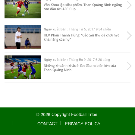
Văn Khoa lập siêu phẩm, Than Quảng Ninh ngẩng
cao đầu rời AFC Cup
Tháng Tư 5, 2017 9:34 chiều
Ngày xuất bản:
HLV Phan Thanh Hùng: “Các cầu thủ đã chơi hết
khả năng của họ”
Tháng Ba 9, 2017 6:26 sáng
Ngày xuất bản:
Những khoảnh khắc ở lần đầu ra biển lớn của
Than Quảng Ninh
© 2026 Copyright Football Tribe
CONTACT
PRIVACY POLICY