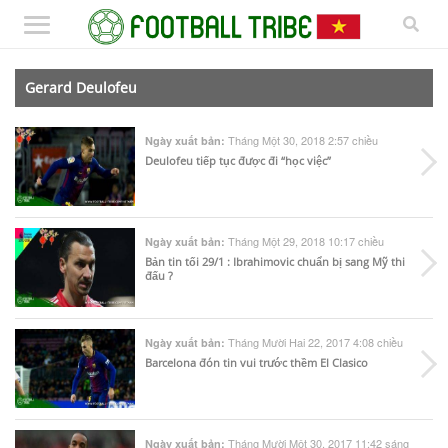
Gerard Deulofeu
Tháng Một 30, 2018 2:57 chiều
Ngày xuất bản:
Deulofeu tiếp tục được đi “học việc”
Tháng Một 29, 2018 10:17 chiều
Ngày xuất bản:
Bản tin tối 29/1 : Ibrahimovic chuẩn bị sang Mỹ thi
đấu ?
Tháng Mười Hai 22, 2017 4:08 chiều
Ngày xuất bản:
Barcelona đón tin vui trước thềm El Clasico
Tháng Mười Một 30, 2017 11:42 sáng
Ngày xuất bản: