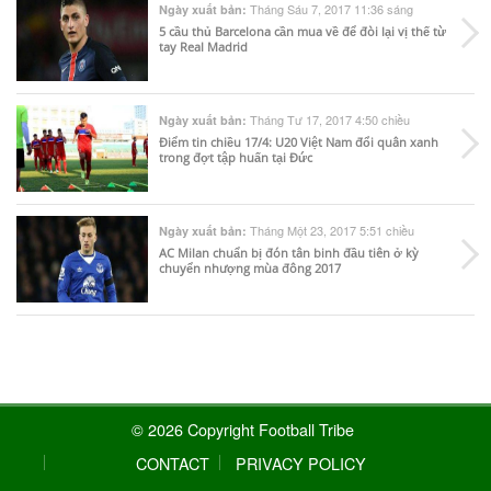
Tháng Sáu 7, 2017 11:36 sáng
Ngày xuất bản:
5 cầu thủ Barcelona cần mua về để đòi lại vị thế từ
tay Real Madrid
Tháng Tư 17, 2017 4:50 chiều
Ngày xuất bản:
Điểm tin chiều 17/4: U20 Việt Nam đổi quân xanh
trong đợt tập huấn tại Đức
Tháng Một 23, 2017 5:51 chiều
Ngày xuất bản:
AC Milan chuẩn bị đón tân binh đầu tiên ở kỳ
chuyển nhượng mùa đông 2017
© 2026 Copyright Football Tribe
CONTACT
PRIVACY POLICY