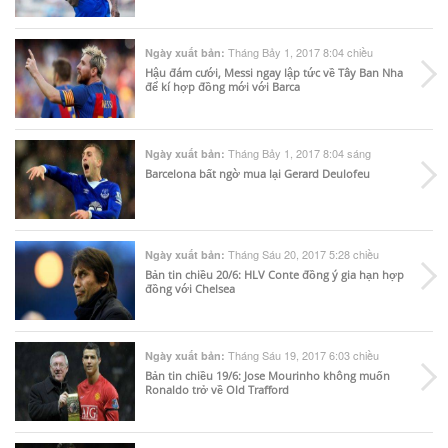
Tháng Bảy 1, 2017 8:04 chiều
Ngày xuất bản:
Hậu đám cưới, Messi ngay lập tức về Tây Ban Nha
để kí hợp đồng mới với Barca
Tháng Bảy 1, 2017 8:04 sáng
Ngày xuất bản:
Barcelona bất ngờ mua lại Gerard Deulofeu
Tháng Sáu 20, 2017 5:28 chiều
Ngày xuất bản:
Bản tin chiều 20/6: HLV Conte đồng ý gia hạn hợp
đồng với Chelsea
Tháng Sáu 19, 2017 6:03 chiều
Ngày xuất bản:
Bản tin chiều 19/6: Jose Mourinho không muốn
Ronaldo trở về Old Trafford