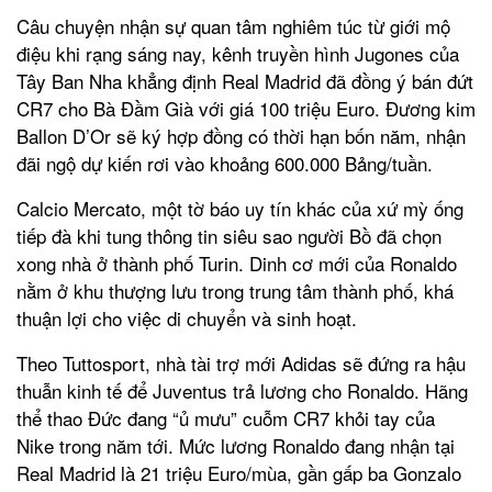
Câu chuyện nhận sự quan tâm nghiêm túc từ giới mộ
điệu khi rạng sáng nay, kênh truyền hình Jugones của
Tây Ban Nha khẳng định Real Madrid đã đồng ý bán đứt
CR7 cho Bà Đầm Già với giá 100 triệu Euro. Đương kim
Ballon D’Or sẽ ký hợp đồng có thời hạn bốn năm, nhận
đãi ngộ dự kiến rơi vào khoảng 600.000 Bảng/tuần.
Calcio Mercato, một tờ báo uy tín khác của xứ mỳ ống
tiếp đà khi tung thông tin siêu sao người Bồ đã chọn
xong nhà ở thành phố Turin. Dinh cơ mới của Ronaldo
nằm ở khu thượng lưu trong trung tâm thành phố, khá
thuận lợi cho việc di chuyển và sinh hoạt.
Theo Tuttosport, nhà tài trợ mới Adidas sẽ đứng ra hậu
thuẫn kinh tế để Juventus trả lương cho Ronaldo. Hãng
thể thao Đức đang “ủ mưu” cuỗm CR7 khỏi tay của
Nike trong năm tới. Mức lương Ronaldo đang nhận tại
Real Madrid là 21 triệu Euro/mùa, gần gấp ba Gonzalo