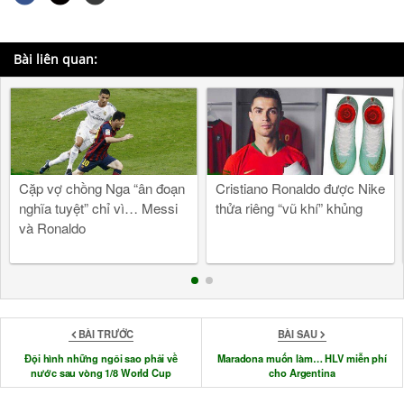
Bài liên quan:
Cặp vợ chồng Nga “ân đoạn
Cristiano Ronaldo được Nike
nghĩa tuyệt” chỉ vì… Messi
thửa riêng “vũ khí” khủng
và Ronaldo
BÀI TRƯỚC
BÀI SAU
Đội hình những ngôi sao phải về
Maradona muốn làm… HLV miễn phí
nước sau vòng 1/8 World Cup
cho Argentina