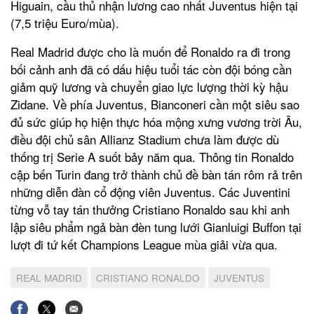
Higuain, cầu thủ nhận lương cao nhất Juventus hiện tại
(7,5 triệu Euro/mùa).
Real Madrid được cho là muốn để Ronaldo ra đi trong
bối cảnh anh đã có dấu hiệu tuổi tác còn đội bóng cần
giảm quỹ lương và chuyển giao lực lượng thời kỳ hậu
Zidane. Về phía Juventus, Bianconeri cần một siêu sao
đủ sức giúp họ hiện thực hóa mộng xưng vương trời Âu,
điều đội chủ sân Allianz Stadium chưa làm được dù
thống trị Serie A suốt bảy năm qua. Thông tin Ronaldo
cập bến Turin đang trở thành chủ đề bàn tán rôm rả trên
những diễn đàn cổ động viên Juventus. Các Juventini
từng vỗ tay tán thưởng Cristiano Ronaldo sau khi anh
lập siêu phẩm ngả bàn đèn tung lưới Gianluigi Buffon tại
lượt đi tứ kết Champions League mùa giải vừa qua.
REAL MADRID
CRISTIANO RONALDO
JUVENTUS