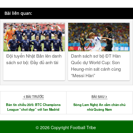
Bài liên quan:
Đội tuyển Nhật Bản lên danh
Danh sách sơ bộ ĐT Hàn
sách sơ bộ: Đầy đủ anh tài
Quốc dự World Cup: Son
Heung-min sát cánh cùng
“Messi Hàn”
BÀI TRƯỚC
BÀI SAU
Bản tin chiều 20/5: BTC Champions
Sông Lam Nghệ An cầm chân chủ
League “chơi đẹp” với fan Madrid
nhà Quảng Nam
© 2026 Copyright Football Tribe