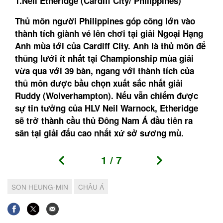
1.Neil Etheridge (Cardiff City/ Philippines)
Thủ môn người Philippines góp công lớn vào
thành tích giành vé lên chơi tại giải Ngoại Hạng
Anh mùa tới của Cardiff City. Anh là thủ môn để
thủng lưới ít nhất tại Championship mùa giải
vừa qua với 39 bàn, ngang với thành tích của
thủ môn được bầu chọn xuất sắc nhất giải
Ruddy (Wolverhampton). Nếu vẫn chiếm được
sự tin tưởng của HLV Neil Warnock, Etheridge
sẽ trở thành cầu thủ Đông Nam Á đầu tiên ra
sân tại giải đấu cao nhất xứ sở sương mù.
1
/
7
SON HEUNG-MIN
CHÂU Á