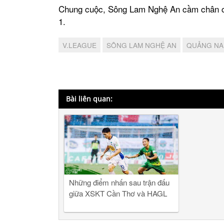
Chung cuộc, Sông Lam Nghệ An cầm chân ch
1.
V.LEAGUE
SÔNG LAM NGHỆ AN
QUẢNG NA
Bài liên quan:
Những điểm nhấn sau trận đấu
giữa XSKT Cần Thơ và HAGL