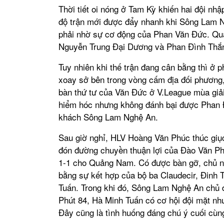
Thời tiết oi nóng ở Tam Kỳ khiến hai đội nh
độ trận mới được đẩy nhanh khi Sông Lam Ng
phải nhờ sự cơ động của Phan Văn Đức. Quảng
Nguyễn Trung Đại Dương và Phan Đình Thắ
Tuy nhiên khi thế trận đang cân bằng thì ở 
xoay sở bên trong vòng cấm địa đối phương
bàn thứ tư của Văn Đức ở V.League mùa giải
hiểm hóc nhưng không đánh bại được Phan Đì
khách Sông Lam Nghệ An.
Sau giờ nghỉ, HLV Hoàng Văn Phúc thúc giục
đón đường chuyền thuận lợi của Đào Văn Ph
1-1 cho Quảng Nam. Có được bàn gỡ, chủ n
bằng sự kết hợp của bộ ba Claudecir, Đinh 
Tuấn. Trong khi đó, Sông Lam Nghệ An chủ đ
Phút 84, Hà Minh Tuấn có cơ hội đội mặt như
Đây cũng là tình huống đáng chú ý cuối cùn