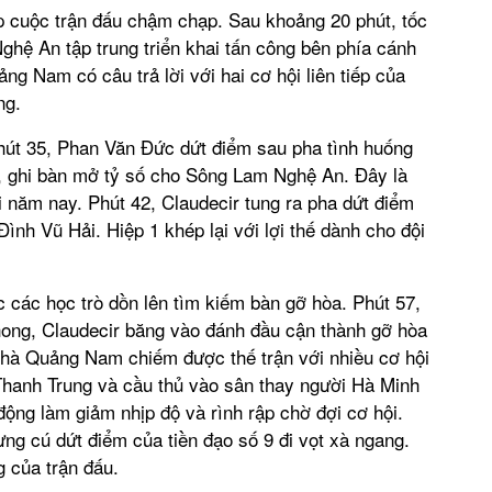
ập cuộc trận đấu chậm chạp. Sau khoảng 20 phút, tốc
hệ An tập trung triển khai tấn công bên phía cánh
 Nam có câu trả lời với hai cơ hội liên tiếp của
ng.
phút 35, Phan Văn Đức dứt điểm sau pha tình huống
, ghi bàn mở tỷ số cho Sông Lam Nghệ An. Đây là
 năm nay. Phút 42, Claudecir tung ra pha dứt điểm
nh Vũ Hải. Hiệp 1 khép lại với lợi thế dành cho đội
 các học trò dồn lên tìm kiếm bàn gỡ hòa. Phút 57,
ong, Claudecir băng vào đánh đầu cận thành gỡ hòa
hà Quảng Nam chiếm được thế trận với nhiều cơ hội
Thanh Trung và cầu thủ vào sân thay người Hà Minh
ộng làm giảm nhịp độ và rình rập chờ đợi cơ hội.
ng cú dứt điểm của tiền đạo số 9 đi vọt xà ngang.
g của trận đấu.