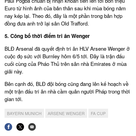
Paul Pogba chuẩn bị nhận khoản tiền lên tới bốn triệu
Euro từ hình ảnh của bản thân sau khi mùa bóng năm
nay kép lại. Theo đó, đây là một phần trong bản hợp
đồng đưa anh trở lại sân Old Trafford.
5. Công bố thời điểm tri ân Wenger
BLĐ Arsenal đã quyết định tri ân HLV Arsene Wenger ở
cuộc đọ sức với Burnley hôm 6/5 tới. Đây là trận đấu
cuối cùng của Pháo Thủ trên sân nhà Emirates ở mùa
giải này.
Bên cạnh đó, BLĐ đội bóng cũng đang lên kế hoạch về
một trận đấu tri ân nhà cầm quân người Pháp trong thời
gian tới.
BAYERN MUNICH
ARSENE WENGER
FA CUP