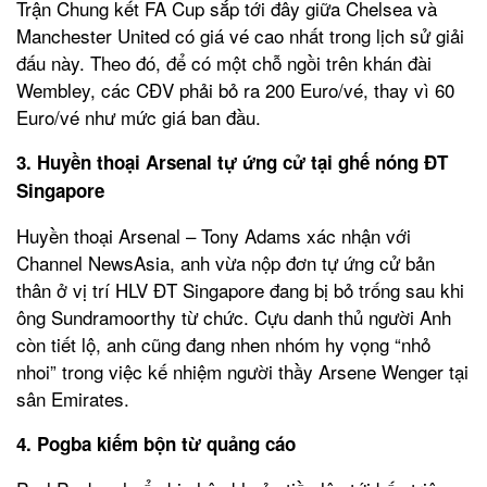
Trận Chung kết FA Cup sắp tới đây giữa Chelsea và
Manchester United có giá vé cao nhất trong lịch sử giải
đấu này. Theo đó, để có một chỗ ngồi trên khán đài
Wembley, các CĐV phải bỏ ra 200 Euro/vé, thay vì 60
Euro/vé như mức giá ban đầu.
3. Huyền thoại Arsenal tự ứng cử tại ghế nóng ĐT
Singapore
Huyền thoại Arsenal – Tony Adams xác nhận với
Channel NewsAsia, anh vừa nộp đơn tự ứng cử bản
thân ở vị trí HLV ĐT Singapore đang bị bỏ trống sau khi
ông Sundramoorthy từ chức. Cựu danh thủ người Anh
còn tiết lộ, anh cũng đang nhen nhóm hy vọng “nhỏ
nhoi” trong việc kế nhiệm người thầy Arsene Wenger tại
sân Emirates.
4. Pogba kiếm bộn từ quảng cáo