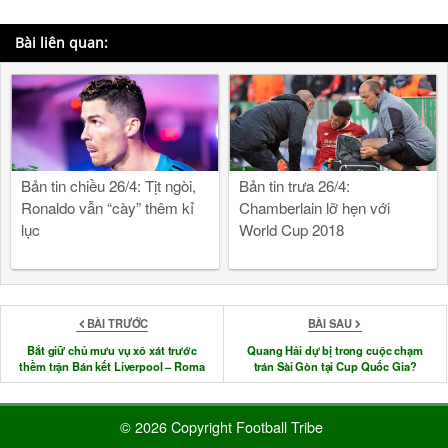
Bài liên quan:
Bản tin chiều 26/4: Tịt ngòi,
Bản tin trưa 26/4:
Ronaldo vẫn “cày” thêm kỉ
Chamberlain lỡ hẹn với
lục
World Cup 2018
BÀI TRƯỚC
BÀI SAU
Bắt giữ chủ mưu vụ xô xát trước
Quang Hải dự bị trong cuộc chạm
thềm trận Bán kết Liverpool – Roma
trán Sài Gòn tại Cup Quốc Gia?
© 2026 Copyright Football Tribe