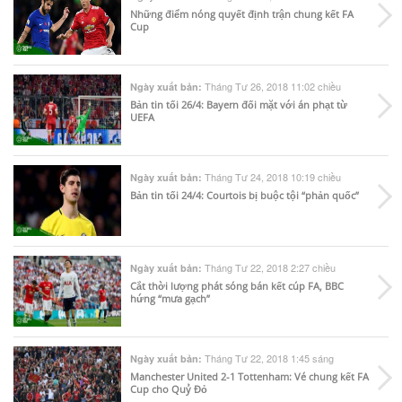
Những điểm nóng quyết định trận chung kết FA
Cup
Tháng Tư 26, 2018 11:02 chiều
Ngày xuất bản:
Bản tin tối 26/4: Bayern đối mặt với án phạt từ
UEFA
Tháng Tư 24, 2018 10:19 chiều
Ngày xuất bản:
Bản tin tối 24/4: Courtois bị buộc tội “phản quốc”
Tháng Tư 22, 2018 2:27 chiều
Ngày xuất bản:
Cắt thời lượng phát sóng bán kết cúp FA, BBC
hứng “mưa gạch”
Tháng Tư 22, 2018 1:45 sáng
Ngày xuất bản:
Manchester United 2-1 Tottenham: Vé chung kết FA
Cup cho Quỷ Đỏ