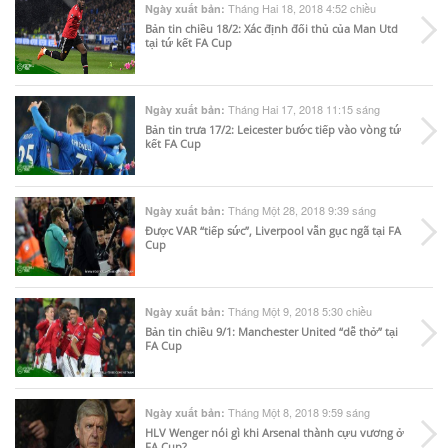
Tháng Hai 18, 2018 4:52 chiều
Ngày xuất bản:
Bản tin chiều 18/2: Xác định đối thủ của Man Utd
tại tứ kết FA Cup
Tháng Hai 17, 2018 11:15 sáng
Ngày xuất bản:
Bản tin trưa 17/2: Leicester bước tiếp vào vòng tứ
kết FA Cup
Tháng Một 28, 2018 9:39 sáng
Ngày xuất bản:
Được VAR “tiếp sức”, Liverpool vẫn gục ngã tại FA
Cup
Tháng Một 9, 2018 5:30 chiều
Ngày xuất bản:
Bản tin chiều 9/1: Manchester United “dễ thở” tại
FA Cup
Tháng Một 8, 2018 9:59 sáng
Ngày xuất bản:
HLV Wenger nói gì khi Arsenal thành cựu vương ở
FA Cup?