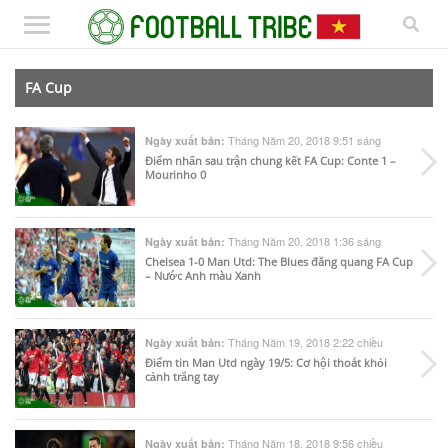
FA Cup
Tháng Năm 20, 2018 9:51 sáng
Ngày xuất bản:
Điểm nhấn sau trận chung kết FA Cup: Conte 1 –
Mourinho 0
Tháng Năm 20, 2018 1:36 sáng
Ngày xuất bản:
Chelsea 1-0 Man Utd: The Blues đăng quang FA Cup
– Nước Anh màu Xanh
Tháng Năm 19, 2018 2:22 chiều
Ngày xuất bản:
Điểm tin Man Utd ngày 19/5: Cơ hội thoát khỏi
cảnh trắng tay
Tháng Năm 18, 2018 9:56 chiều
Ngày xuất bản: