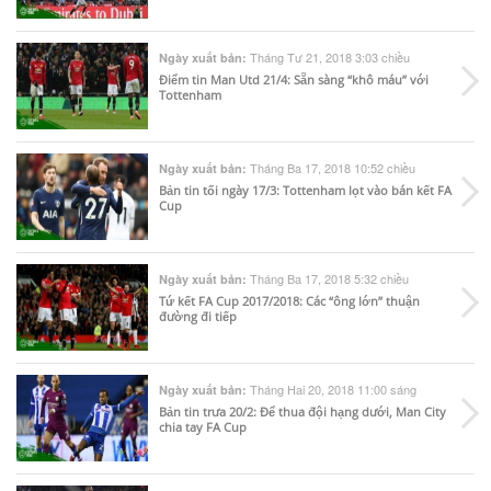
Tháng Tư 21, 2018 3:03 chiều
Ngày xuất bản:
Điểm tin Man Utd 21/4: Sẵn sàng “khô máu” với
Tottenham
Tháng Ba 17, 2018 10:52 chiều
Ngày xuất bản:
Bản tin tối ngày 17/3: Tottenham lọt vào bán kết FA
Cup
Tháng Ba 17, 2018 5:32 chiều
Ngày xuất bản:
Tứ kết FA Cup 2017/2018: Các “ông lớn” thuận
đường đi tiếp
Tháng Hai 20, 2018 11:00 sáng
Ngày xuất bản:
Bản tin trưa 20/2: Để thua đội hạng dưới, Man City
chia tay FA Cup