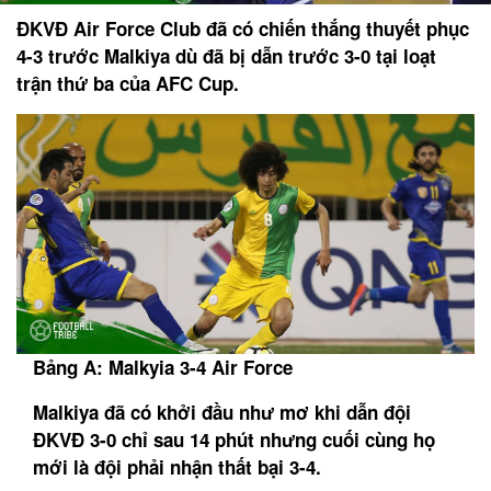
ĐKVĐ Air Force Club đã có chiến thắng thuyết phục
4-3 trước Malkiya dù đã bị dẫn trước 3-0 tại loạt
trận thứ ba của AFC Cup.
Bảng A: Malkyia 3-4 Air Force
Malkiya đã có khởi đầu như mơ khi dẫn đội
ĐKVĐ 3-0 chỉ sau 14 phút nhưng cuối cùng họ
mới là đội phải nhận thất bại 3-4.