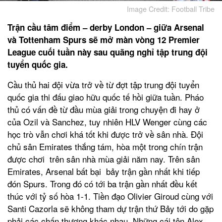
Image Credit: Football Tribe
Trận cầu tâm điểm – derby London – giữa Arsenal
và Tottenham Spurs sẽ mở màn vòng 12 Premier
League cuối tuần này sau quãng nghỉ tập trung đội
tuyển quốc gia.
Cầu thủ hai đội vừa trở về từ đợt tập trung đội tuyển
quốc gia thi đấu giao hữu quốc tế hồi giữa tuần. Pháo
thủ có vấn đề từ đầu mùa giải trong chuyện đi hay ở
của Ozil và Sanchez, tuy nhiên HLV Wenger cùng các
học trò vẫn chơi khá tốt khi được trở về sân nhà. Đội
chủ sân Emirates thắng tám, hòa một trong chín trận
được chơi trên sân nhà mùa giải năm nay. Trên sân
Emirates, Arsenal bất bại bảy trận gần nhất khi tiếp
đón Spurs. Trong đó có tới ba trận gần nhất đều kết
thúc với tỷ số hòa 1-1. Tiền đạo Olivier Giroud cùng với
Santi Cazorla sẽ không tham dự trận thứ Bảy tới do gặp
phải các chấn thương khác nhau. Những cái tên Alex