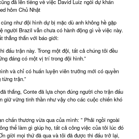
ũng đã lên tiếng về việc David Luiz ngồi dự khán
ited hôm Chủ Nhật
u cũng như đội hình dự bị mặc dù anh không hề gặp
vệ người Brazil vẫn chưa có hành động gì về việc này.
t thẳng thắn với báo giới:
thi đấu trận này. Trong một đội, tất cả chúng tôi đều
g đáng có một vị trí trong đội hình.”
 hình và chỉ có huấn luyện viên trưởng mới có quyền
 từng trận.”
i đã thắng, Conte đã lựa chọn đúng người cho trận đấu
 giữ vững tinh thần như vậy cho các cuộc chiến khó
ạn chấn thương vừa qua của mình: ” Phải ngồi ngoài
ông thể làm gì giúp họ, tất cả công việc của tôi lúc đó
n giời mọi thứ đã qua và tôi đã được thi đấu trở lại,