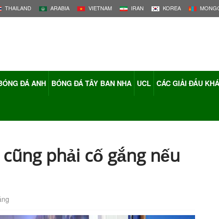
THAILAND
ARABIA
VIETNAM
IRAN
KOREA
MONGO
BÓNG ĐÁ ANH
BÓNG ĐÁ TÂY BAN NHA
UCL
CÁC GIẢI ĐẤU KH
i cũng phải cố gắng nếu
áng