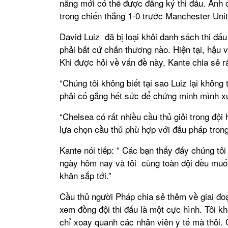
năng mới có thể được đăng ký thi đấu. Anh c
trong chiến thắng 1-0 trước Manchester Un
David Luiz đã bị loại khỏi danh sách thi đấ
phải bất cứ chấn thương nào. Hiện tại, hậu 
Khi được hỏi về vấn đề này, Kante chia sẻ rấ
“Chúng tôi không biết tại sao Luiz lại không 
phải cố gắng hết sức để chứng minh mình xứn
“Chelsea có rất nhiều cầu thủ giỏi trong đội
lựa chọn cầu thủ phù hợp với đấu pháp trong
Kante nói tiếp: ” Các bạn thấy đấy chúng tô
ngày hôm nay và tôi cùng toàn đội đều muốn
khăn sắp tới.”
Cầu thủ người Pháp chia sẻ thêm về giai đo
xem đồng đội thi đấu là một cực hình. Tôi kh
chỉ xoay quanh các nhân viên y tế mà thôi. Ơ