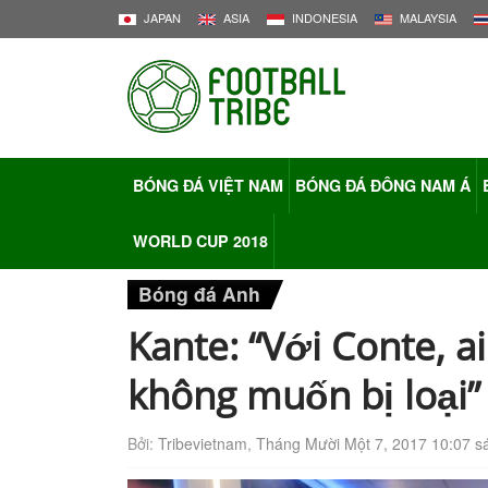
JAPAN
ASIA
INDONESIA
MALAYSIA
BÓNG ĐÁ VIỆT NAM
BÓNG ĐÁ ĐÔNG NAM Á
WORLD CUP 2018
Bóng đá Anh
Kante: “Với Conte, a
không muốn bị loại”
Bởi:
Tribevietnam
,
Tháng Mười Một 7, 2017 10:07 s