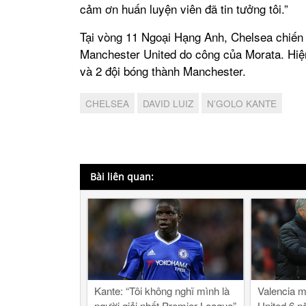
cảm ơn huấn luyện viên đã tin tưởng tôi.”
Tại vòng 11 Ngoại Hạng Anh, Chelsea chiến th
Manchester United do công của Morata. Hiệ
và 2 đội bóng thành Manchester.
CHELSEA
DAVID LUIZ
N’GOLO KANTE
Bài liên quan:
Kante: “Tôi không nghĩ mình là
Valencia m
người giỏi nhất Premier League”
United 6 