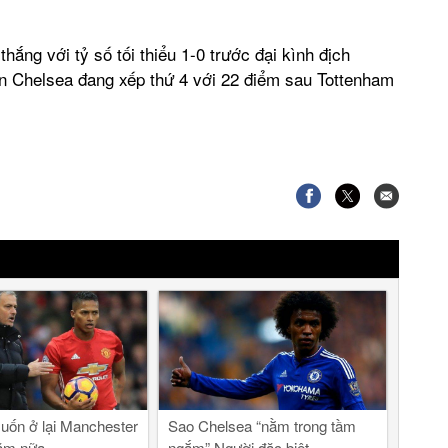
ắng với tỷ số tối thiểu 1-0 trước đại kình địch
n Chelsea đang xếp thứ 4 với 22 điểm sau Tottenham
uốn ở lại Manchester
Sao Chelsea “nằm trong tầm
năm nữa
ngắm” Người đặc biệt