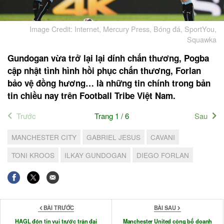
Image Credit: Internet, Mercury Press, Bóng đá, SportYou,
Squawka
Gundogan vừa trở lại lại dính chấn thương, Pogba
cập nhật tình hình hồi phục chấn thương, Forlan
bảo vệ đồng hương… là những tin chính trong bản
tin chiều nay trên Football Tribe Việt Nam.
Trước
Trang 1 / 6
Sau
MANCHESTER CITY
GABRIEL JESUS
CAVANI
TONI KROOS
ILKAY GUNDOGAN
DIEGO FORLAN
BÀI TRƯỚC
BÀI SAU
HAGL đón tin vui trước trận đại
Manchester United công bố doanh