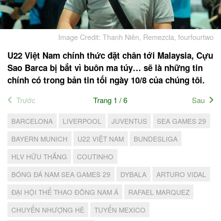
Image Credit: Thanh Niên, Remezcla, fourfourtwo
U22 Việt Nam chính thức đặt chân tới Malaysia, Cựu
Sao Barca bị bắt vì buôn ma túy… sẽ là những tin
chính có trong bản tin tối ngày 10/8 của chúng tôi.
Trước
Trang 1 / 6
Sau
BARCELONA
LIVERPOOL
JUVENTUS
SEA GAMES 29
BAYERN MUNICH
U22 VIỆT NAM
BUNDESLIGA
HLV HỮU THẮNG
COUTINHO
BÓNG ĐÁ NAM SEA GAMES 29
DYBALA
ARTURO VIDAL
ĐẠI HỘI THỂ THAO ĐÔNG NAM Á
RAFAEL MARQUEZ
CHUYỂN NHƯỢNG HÈ
TUYỂN MEXICO