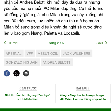
nhận để Andrea Belotti khi mới đây đã đưa ra những
yêu cầu mà họ muốn AC Milan đáp ứng. Cụ thể Torino
sẽ đồng ý ‘giảm giá’ cho Milan trong vụ này xuống chỉ
còn 30 triệu euro, tuy nhiên số cầu thủ mà họ muốn
Milan bổ sung trong điều khoản đề nghị sẽ được tăng
lên 3 bao gồm Niang, Paletta và Locatelli.
Trước
Trang 2 / 6
Sau
ARSENAL
VFF
MESUT OZIL
JACK WILSHERE
GONZALO HIGUAIN
ANDREA BELOTTI
BÀI TRƯỚC
BÀI SAU
Nhà thi đấu Phú Thọ suýt “vỡ trận”
Vòng sơ loại thứ ba Europa League:
vì Thái Sơn Nam
AC Milan, Everton thắng nhọc nhằn