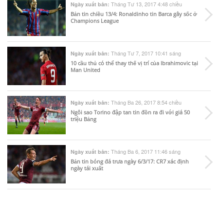
Tháng Tư 13, 2017 4:48 chiều
Ngày xuất bản:
Bản tin chiều 13/4: Ronaldinho tin Barca gây sốc ở
Champions League
Tháng Tư 7, 2017 10:41 sáng
Ngày xuất bản:
10 cầu thủ có thể thay thế vị trí của Ibrahimovic tại
Man United
Tháng Ba 26, 2017 8:54 chiều
Ngày xuất bản:
Ngôi sao Torino đập tan tin đồn ra đi với giá 50
triệu Bảng
Tháng Ba 6, 2017 11:46 sáng
Ngày xuất bản:
Bản tin bóng đá trưa ngày 6/3/17: CR7 xác định
ngày tái xuất