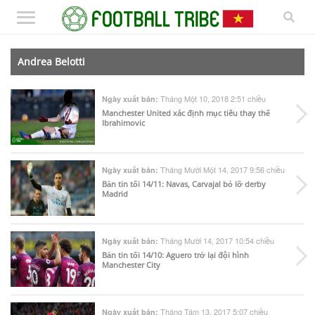
Andrea Belotti
Tháng Một 10, 2018 2:51 chiều
Ngày xuất bản:
Manchester United xác định mục tiêu thay thế
Ibrahimovic
Tháng Mười Một 14, 2017 9:56 chiều
Ngày xuất bản:
Bản tin tối 14/11: Navas, Carvajal bỏ lỡ derby
Madrid
Tháng Mười 14, 2017 10:54 chiều
Ngày xuất bản:
Bản tin tối 14/10: Aguero trở lại đội hình
Manchester City
Tháng Tám 13, 2017 5:07 chiều
Ngày xuất bản: