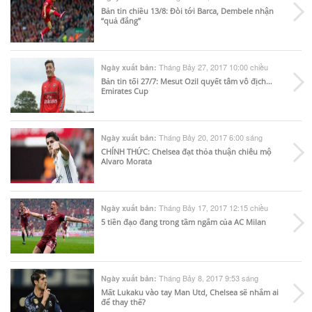
Bản tin chiều 13/8: Đòi tới Barca, Dembele nhận
“quả đắng”
Tháng Bảy 27, 2017 10:00 chiều
Ngày xuất bản:
Bản tin tối 27/7: Mesut Ozil quyết tâm vô địch…
Emirates Cup
Tháng Bảy 20, 2017 6:00 sáng
Ngày xuất bản:
CHÍNH THỨC: Chelsea đạt thỏa thuận chiêu mộ
Alvaro Morata
Tháng Bảy 17, 2017 12:15 chiều
Ngày xuất bản:
5 tiền đạo đang trong tầm ngắm của AC Milan
Tháng Bảy 8, 2017 9:53 sáng
Ngày xuất bản:
Mất Lukaku vào tay Man Utd, Chelsea sẽ nhắm ai
để thay thế?