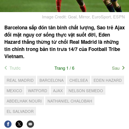
Image Credit: Goal, Mirror, EuroSport, ESPN
Barcelona sắp đón tân binh chất lượng, Sao trẻ Ajax
đối mặt nguy cơ sống thực vật suốt đời, Eden
Hazard thẳng thừng từ chối Real Madrid là những
tin chính trong bản tin trưa 14/7 của Football Tribe
Vietnam.
Trước
Trang 1 / 6
Sau
REAL MADRID
BARCELONA
CHELSEA
EDEN HAZARD
MEXICO
WATFORD
AJAX
NELSON SEMEDO
ABDELHAK NOURI
NATHANIEL CHALOBAH
EL SALVADOR