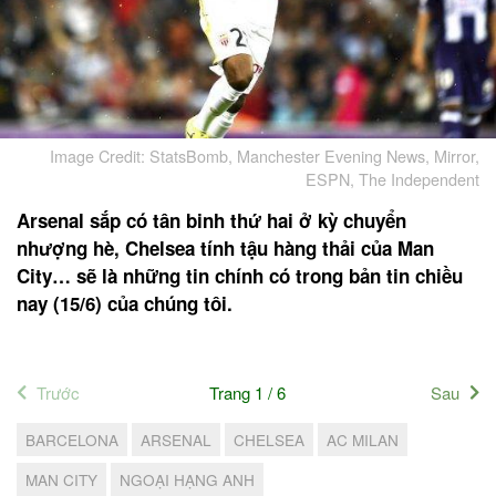
Image Credit: StatsBomb, Manchester Evening News, Mirror,
ESPN, The Independent
Arsenal sắp có tân binh thứ hai ở kỳ chuyển
nhượng hè, Chelsea tính tậu hàng thải của Man
City… sẽ là những tin chính có trong bản tin chiều
nay (15/6) của chúng tôi.
Trước
Trang 1 / 6
Sau
BARCELONA
ARSENAL
CHELSEA
AC MILAN
MAN CITY
NGOẠI HẠNG ANH