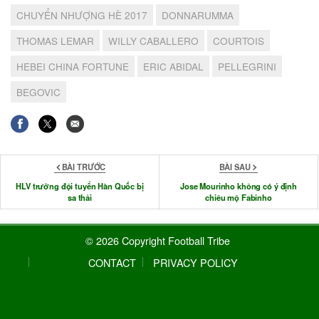
CHUYỂN NHƯỢNG HÈ 2017
DONNARUMMA
THOMAS LEMAR
WILLY CABALLERO
COURTOIS
HEBEI CHINA FORTUNE
ERIC ABIDAL
PELLEGRINI
BEGOVIC
BÀI TRƯỚC
BÀI SAU
HLV trưởng đội tuyển Hàn Quốc bị
Jose Mourinho không có ý định
sa thải
chiêu mộ Fabinho
© 2026 Copyright Football Tribe
CONTACT
PRIVACY POLICY