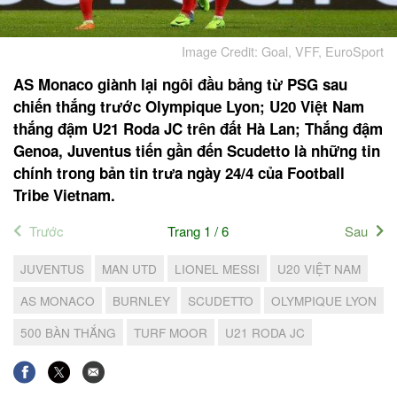
Image Credit: Goal, VFF, EuroSport
AS Monaco giành lại ngôi đầu bảng từ PSG sau
chiến thắng trước Olympique Lyon; U20 Việt Nam
thắng đậm U21 Roda JC trên đất Hà Lan; Thắng đậm
Genoa, Juventus tiến gần đến Scudetto là những tin
chính trong bản tin trưa ngày 24/4 của Football
Tribe Vietnam.
Trước
Trang 1 / 6
Sau
JUVENTUS
MAN UTD
LIONEL MESSI
U20 VIỆT NAM
AS MONACO
BURNLEY
SCUDETTO
OLYMPIQUE LYON
500 BÀN THẮNG
TURF MOOR
U21 RODA JC