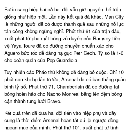
Bước sang hiệp hai cả hai đội vẫn giữ nguyên thế trận
giống như hiệp một. Lần này kết quả đã khác, Man City
là những người đã có được thành quả sau những nỗ lực
tấn công không ngừng nghỉ. Phút thứ 61 của trận đấu,
xuất phát từ pha mất bóng vô duyên của Ramsey tiền
vệ Yaya Toure đã có đường chuyền chuẩn xác cho
Aguero bức tốc dễ dàng hạ gục Petr Cech. Tỷ số là 1-0
cho đoàn quân của Pep Guardiola
Tuy nhiên các Pháo thủ không dễ dàng bỏ cuộc. Chỉ 10
phút sau khi bị dẫn trước, Arsenal đã có bàn thắng quân
bình tỷ số. Phút thứ 71, Chamberlain đã có đường tạt
bóng hoàn hảo cho Nacho Monreal băng lên đệm bóng
cận thành tung lưới Bravo.
Kết quả trên đã đưa hai đội tiến vào hiệp phụ và đây
cũng là thời điểm Arsenal hoàn tất cú lội ngược dòng
ngoạn mục của mình. Phút thứ 101, xuất phát từ tình