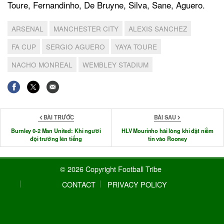
Toure, Fernandinho, De Bruyne, Silva, Sane, Aguero.
ARSENAL
MANCHESTER CITY
ALEXIS SANCHEZ
FA CUP
SERGIO AGUERO
YAYA TOURE
NACHO MONREAL
WEMBLEY STADIUM
BÀI TRƯỚC
BÀI SAU
Burnley 0-2 Man United: Khi người
HLV Mourinho hài lòng khi đặt niềm
đội trưởng lên tiếng
tin vào Rooney
© 2026 Copyright Football Tribe
CONTACT
PRIVACY POLICY