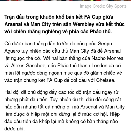
Image Credit: Sky Sports
Trận đấu trong khuôn khổ bán kết FA Cup giữa
Arsenal và Man City trên sân Wembley vừa kết thúc
với chiến thắng nghiêng về phía các Pháo thủ.
Có được bàn thắng dẫn trước do công của Sergio
Aguero tuy nhiên các cầu thủ Man City đã để Arsenal
lật ngược thế cờ. Với hai bàn thắng của Nacho Monreal
và Alexis Sanchez, các Pháo thủ thành London đã có
màn lội ngược dòng ngoạn mục qua đó giành chiếc vé
vào trận chung kết FA Cup để đối đầu với Chelsea.
Hai đội đã chủ động đẩy cao tốc độ trận đấu ngay từ
những phút đầu tiên. Tuy nhiên dù thi đấu đôi công rất
hấp dẫn nhưng tất cả những gì mà Arsenal và Man City
làm được ở hiệp một chỉ dừng lại ở mức cơ hội. Hiệp
đấu đầu tiên đã khép lại mà không có bàn thắng nào
được ghi.