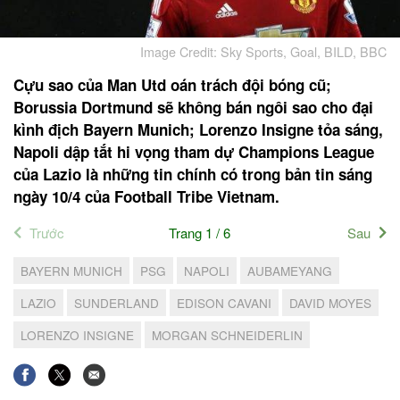
Image Credit: Sky Sports, Goal, BILD, BBC
Cựu sao của Man Utd oán trách đội bóng cũ;
Borussia Dortmund sẽ không bán ngôi sao cho đại
kình địch Bayern Munich; Lorenzo Insigne tỏa sáng,
Napoli dập tắt hi vọng tham dự Champions League
của Lazio là những tin chính có trong bản tin sáng
ngày 10/4 của Football Tribe Vietnam.
Trước
Trang 1 / 6
Sau
BAYERN MUNICH
PSG
NAPOLI
AUBAMEYANG
LAZIO
SUNDERLAND
EDISON CAVANI
DAVID MOYES
LORENZO INSIGNE
MORGAN SCHNEIDERLIN