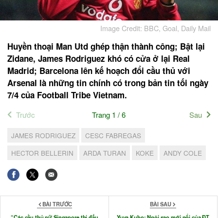
Image Credit: BBC, Goal, Daily Mail
Huyền thoại Man Utd ghép thận thành công; Bật lại
Zidane, James Rodriguez khó có cửa ở lại Real
Madrid; Barcelona lên kế hoạch đổi cầu thủ với
Arsenal là những tin chính có trong bản tin tối ngày
7/4 của Football Tribe Vietnam.
Trước
Trang 1 / 6
Sau
JAMES RODRIGUEZ
CESC FABREGAS
HECTOR BELLERIN
ARDA TURAN
KOKE
ANDY COLE
BÀI TRƯỚC
BÀI SAU
“Các cầu thủ nữ Singapore thi đấu
Yuya Kubo: Ngôi sao mới nổi của ĐT