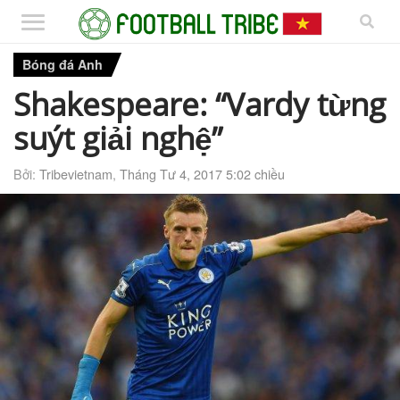
Bóng đá Anh
Shakespeare: “Vardy từng
suýt giải nghệ”
Bởi:
Tribevietnam
,
Tháng Tư 4, 2017 5:02 chiều