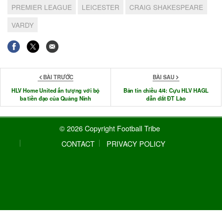
PREMIER LEAGUE
LEICESTER
CRAIG SHAKESPEARE
VARDY
BÀI TRƯỚC
BÀI SAU
HLV Home United ấn tượng với bộ
Bản tin chiều 4/4: Cựu HLV HAGL
ba tiền đạo của Quảng Ninh
dẫn dắt ĐT Lào
© 2026 Copyright Football Tribe
CONTACT
PRIVACY POLICY