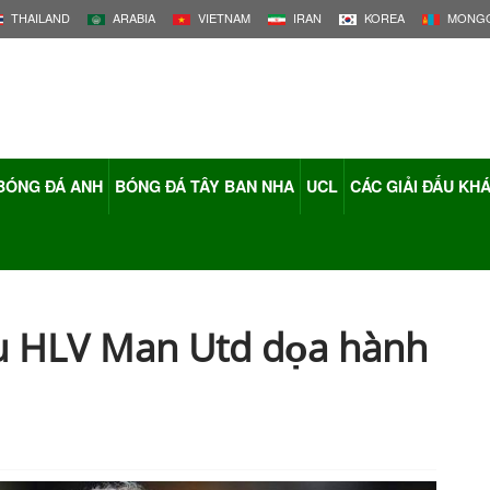
THAILAND
ARABIA
VIETNAM
IRAN
KOREA
MONGO
BÓNG ĐÁ ANH
BÓNG ĐÁ TÂY BAN NHA
UCL
CÁC GIẢI ĐẤU KH
ựu HLV Man Utd dọa hành