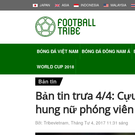
JAPAN
ASIA
INDONESIA
MALAYSIA
BÓNG ĐÁ VIỆT NAM
BÓNG ĐÁ ĐÔNG NAM Á
WORLD CUP 2018
Bản tin
Bản tin trưa 4/4: C
hung nữ phóng viên
Bởi:
Tribevietnam
,
Tháng Tư 4, 2017 11:31 sáng