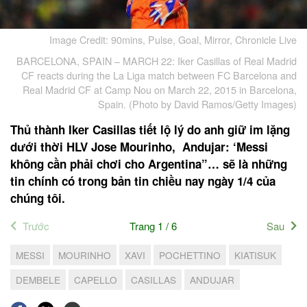
Image Credit: 90mins, Pulse, Goal, Mirror, Chronicle Live
BARCELONA, SPAIN – MARCH 22: Iker Casillas of Real Madrid
CF reacts during the La Liga match between FC Barcelona and
Real Madrid CF at Camp Nou on March 22, 2015 in Barcelona,
Spain. (Photo by David Ramos/Getty Images)
Thủ thành Iker Casillas tiết lộ lý do anh giữ im lặng
dưới thời HLV Jose Mourinho, Andujar: ‘Messi
không cần phải chơi cho Argentina”… sẽ là những
tin chính có trong bản tin chiều nay ngày 1/4 của
chúng tôi.
Trước
Trang 1 / 6
Sau
MESSI
MOURINHO
XAVI
POCHETTINO
KIATISUK
DEMBELE
CAPELLO
CASILLAS
ANDUJAR