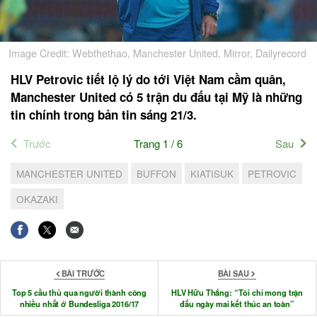
Image Credit: Webthethao, Manchester United, Mirror, Dailyrecord
HLV Petrovic tiết lộ lý do tới Việt Nam cầm quân,
Manchester United có 5 trận du đấu tại Mỹ là những
tin chính trong bản tin sáng 21/3.
Trước
Trang 1 / 6
Sau
MANCHESTER UNITED
BUFFON
KIATISUK
PETROVIC
OKAZAKI
BÀI TRƯỚC
BÀI SAU
Top 5 cầu thủ qua người thành công
HLV Hữu Thắng: “Tôi chỉ mong trận
nhiều nhất ở Bundesliga 2016/17
đấu ngày mai kết thúc an toàn”