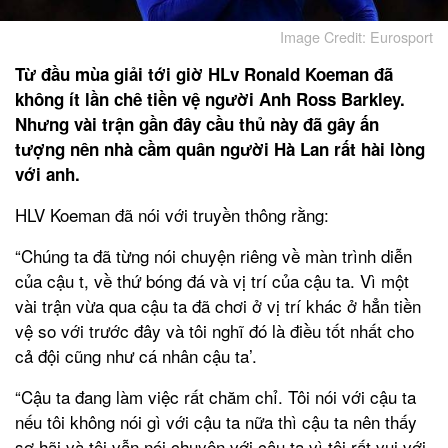
Image Credit: Eurosport
Từ đầu mùa giải tới giờ HLv Ronald Koeman đã
không ít lần chê tiền vệ người Anh Ross Barkley.
Nhưng vài trận gần đây cầu thủ này đã gây ấn
tượng nên nhà cầm quân người Hà Lan rất hài lòng
với anh.
HLV Koeman đã nói với truyền thông rằng:
“Chúng ta đã từng nói chuyện riêng về màn trình diễn
của cậu t, về thứ bóng đá và vị trí của cậu ta. Vì một
vài trận vừa qua cậu ta đã chơi ở vị trí khác ở hẳn tiền
vệ so với trước đây và tôi nghĩ đó là điều tốt nhất cho
cả đội cũng như cá nhân cậu ta’.
“Cậu ta đang làm việc rất chăm chỉ. Tôi nói với cậu ta
nếu tôi không nói gì với cậu ta nữa thì cậu ta nên thấy
sợ hãi và tôi vẫn nói chuyện với cậu ta vì tôi rất vui với