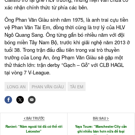
xác nhận chính thức từ phía các bên.
Ông Phan Văn Giàu sinh năm 1975, là anh trai cựu tiền
vệ Phan Văn Tài Em, đồng thời cũng là trợ lý của HLV
Ngô Quang Sang. Ông từng gắn bó nhiều năm với đội
bóng miền Tây Nam Bộ, trước khi giải nghệ năm 2013 ở
tuổi 38. Trong trận đấu đầu tiên trong vai trò thuyền
trưởng của Long An, ông Phạm Văn Giàu sẽ gặp một
thử thách lớn: trận derby “Gạch – Gỗ” với CLB HAGL
tại vòng 7 V-League.
LONG AN
PHAN VĂN GIÀU
TÀI EM
BÀI TRƯỚC
BÀI SAU
Ranieri: “Năm ngoái tôi đã có thể rời
Yaya Toure: “Manchester City cần
Leicester”
ghi nhiều bàn hơn nữa để loại