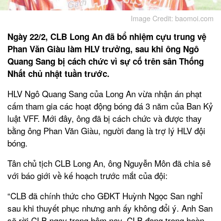
Image Credit: baomoi.com
Ngày 22/2, CLB Long An đã bổ nhiệm cựu trung vệ
Phan Văn Giàu làm HLV trưởng, sau khi ông Ngô
Quang Sang bị cách chức vì sự cố trên sân Thống
Nhất chủ nhật tuần trước.
HLV Ngô Quang Sang của Long An vừa nhận án phạt
cấm tham gia các hoạt động bóng đá 3 năm của Ban Kỷ
luật VFF. Mới đây, ông đã bị cách chức và được thay
bằng ông Phan Văn Giàu, người đang là trợ lý HLV đội
bóng.
Tân chủ tịch CLB Long An, ông Nguyễn Môn đã chia sẻ
với báo giới về kế hoạch trước mắt của đội:
“CLB đã chính thức cho GĐKT Huỳnh Ngọc San nghỉ
sau khi thuyết phục nhưng anh ấy không đổi ý. Anh San
sẽ rời CLB ngay trong hôm nay. CLB đang trong hoàn