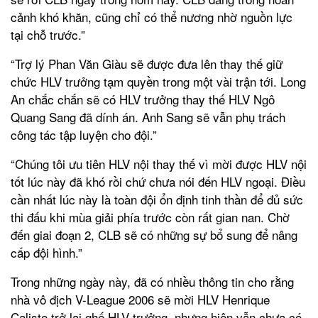
cảnh khó khăn, cũng chỉ có thể nương nhờ nguồn lực
tại chỗ trước.”
“Trợ lý Phan Văn Giàu sẽ được đưa lên thay thế giữ
chức HLV trưởng tạm quyền trong một vài trận tới. Long
An chắc chắn sẽ có HLV trưởng thay thế HLV Ngô
Quang Sang đã dính án. Anh Sang sẽ vẫn phụ trách
công tác tập luyện cho đội.”
“Chúng tôi ưu tiên HLV nội thay thế vì mời được HLV nội
tốt lúc này đã khó rồi chứ chưa nói đến HLV ngoại. Điều
cần nhất lúc này là toàn đội ổn định tinh thần để đủ sức
thi đấu khi mùa giải phía trước còn rất gian nan. Chờ
đến giai đoạn 2, CLB sẽ có những sự bổ sung để nâng
cấp đội hình.”
Trong những ngày này, đã có nhiều thông tin cho rằng
nhà vô địch V-League 2006 sẽ mời HLV Henrique
Calisto trở lại ghế HLV trưởng, nhưng hiện vẫn chưa có