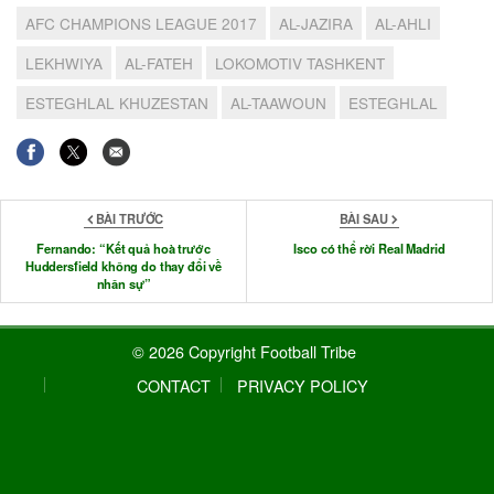
AFC CHAMPIONS LEAGUE 2017
AL-JAZIRA
AL-AHLI
LEKHWIYA
AL-FATEH
LOKOMOTIV TASHKENT
ESTEGHLAL KHUZESTAN
AL-TAAWOUN
ESTEGHLAL
BÀI TRƯỚC
BÀI SAU
Fernando: “Kết quả hoà trước
Isco có thể rời Real Madrid
Huddersfield không do thay đổi về
nhân sự”
© 2026 Copyright Football Tribe
CONTACT
PRIVACY POLICY