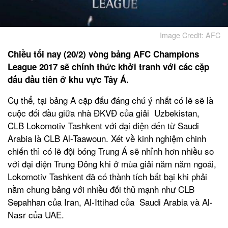
Image Credit: AFC
Chiều tối nay (20/2) vòng bảng AFC Champions
League 2017 sẽ chính thức khởi tranh với các cặp
đấu đầu tiên ở khu vực Tây Á.
Cụ thể, tại bảng A cặp đấu đáng chú ý nhất có lẽ sẽ là
cuộc đối đầu giữa nhà ĐKVĐ của giải Uzbekistan,
CLB Lokomotiv Tashkent với đại diện đến từ Saudi
Arabia là CLB Al-Taawoun. Xét về kinh nghiệm chinh
chiến thì có lẽ đội bóng Trung Á sẽ nhỉnh hơn nhiều so
với đại diện Trung Đông khi ở mùa giải năm năm ngoái,
Lokomotiv Tashkent đã có thành tích bất bại khi phải
nằm chung bảng với nhiều đối thủ mạnh như CLB
Sepahhan của Iran, Al-Ittihad của Saudi Arabia và Al-
Nasr của UAE.