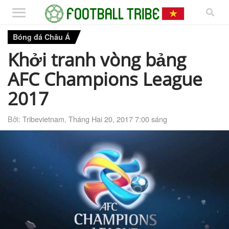
Bóng đá Châu Á
Khởi tranh vòng bảng
AFC Champions League
2017
Bởi:
Tribevietnam
,
Tháng Hai 20, 2017 7:00 sáng