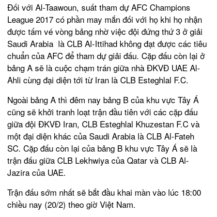
Đối với Al-Taawoun, suất tham dự AFC Champions
League 2017 có phần may mắn đối với họ khi họ nhận
được tấm vé vòng bảng nhờ việc đội đứng thứ 3 ở giải
Saudi Arabia là CLB Al-Ittihad không đạt được các tiêu
chuẩn của AFC để tham dự giải đấu. Cặp đấu còn lại ở
bảng A sẽ là cuộc chạm trán giữa nhà ĐKVĐ UAE Al-
Ahli cùng đại diện tới từ Iran là CLB Esteghlal F.C.
Ngoài bảng A thì đêm nay bảng B của khu vực Tây Á
cũng sẽ khởi tranh loạt trận đầu tiên với các cặp đấu
giữa đội ĐKVĐ Iran, CLB Esteghlal Khuzestan F.C và
một đại diện khác của Saudi Arabia là CLB Al-Fateh
SC. Cặp đấu còn lại của bảng B khu vực Tây Á sẽ là
trận đấu giữa CLB Lekhwiya của Qatar và CLB Al-
Jazira của UAE.
Trận đấu sớm nhất sẽ bắt đầu khai màn vào lúc 18:00
chiều nay (20/2) theo giờ Việt Nam.